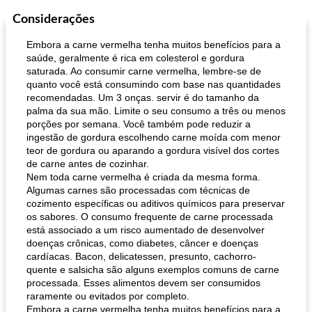
Considerações
Feriados e Eventos
1470
min
Punch Beverage
25
min
Embora a carne vermelha tenha muitos benefícios para a
saúde, geralmente é rica em colesterol e gordura
saturada. Ao consumir carne vermelha, lembre-se de
quanto você está consumindo com base nas quantidades
recomendadas. Um 3 onças. servir é do tamanho da
palma da sua mão. Limite o seu consumo a três ou menos
porções por semana. Você também pode reduzir a
ingestão de gordura escolhendo carne moída com menor
teor de gordura ou aparando a gordura visível dos cortes
queijo festivo mergulho 'slaw'
perfurador de romã temperada
de carne antes de cozinhar.
Nem toda carne vermelha é criada da mesma forma.
Algumas carnes são processadas com técnicas de
cozimento específicas ou aditivos químicos para preservar
os sabores. O consumo frequente de carne processada
está associado a um risco aumentado de desenvolver
doenças crônicas, como diabetes, câncer e doenças
cardíacas. Bacon, delicatessen, presunto, cachorro-
quente e salsicha são alguns exemplos comuns de carne
processada. Esses alimentos devem ser consumidos
raramente ou evitados por completo.
Embora a carne vermelha tenha muitos benefícios para a