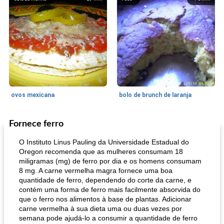
ovos mexicana
bolo de brunch de laranja
Fornece ferro
Pães De Fermento
130
min
Vegetal
25
min
O Instituto Linus Pauling da Universidade Estadual do
Oregon recomenda que as mulheres consumam 18
miligramas (mg) de ferro por dia e os homens consumam
8 mg. A carne vermelha magra fornece uma boa
quantidade de ferro, dependendo do corte da carne, e
contém uma forma de ferro mais facilmente absorvida do
que o ferro nos alimentos à base de plantas. Adicionar
carne vermelha à sua dieta uma ou duas vezes por
semana pode ajudá-lo a consumir a quantidade de ferro
pão plano (out)
macarrão e cenouras com ervas picadas