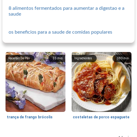
8 alimentos fermentados para aumentar a digestao e a
saude
os beneficios para a saude de comidas populares
Receitas De Pão
35
min
Ingredientes
380
min
trança de frango brócolis
costeletas de porco espaguete
Frango com caju
40
min
Cozinhando para dois
10
min