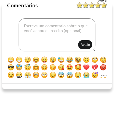
Adorei
Comentários
frango caju para dois
salada verde mista de mandarim
more