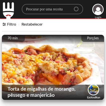
Search for a recipe
Login
Filtro
Restabelecer
70 min
Porções
Torta de migalhas de morango,
pêssego e manjericão
EatAndRun