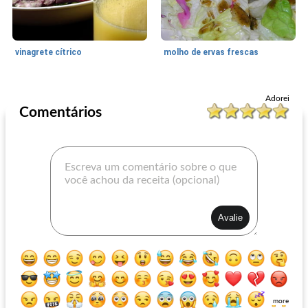
vinagrete cítrico
molho de ervas frescas
Molhos Para Salada
5
min
Molhos Para Salada
75
min
Adorei
Comentários
molho de slaw de cole doce
tostada compuesta
more