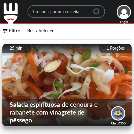
Search for a recipe
Login
Filtro
Restabelecer
25 min
1
Porções
Salada espirituosa de cenoura e
rabanete com vinagrete de
pêssego
Chad6355