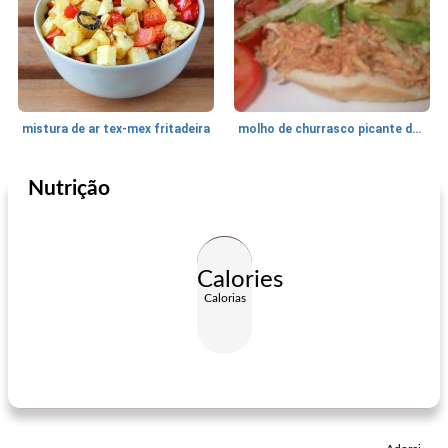
mistura de ar tex-mex fritadeira
molho de churrasco picante do vovô bob
Nutrição
Acompanhamento
75
min
Acompanhamento
30
min
Calories
Calorias
molho de espaguete da classe de campo
feijão de pimenta da Jamaica