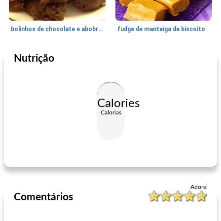
bolinhos de chocolate e abobrinha
fudge de manteiga de biscoito
Nutrição
Feriados e Eventos
510
min
Sobremesas
405
min
Calories
Calorias
tartes de areia da vovó
praças geladas de morango
Adorei
Comentários