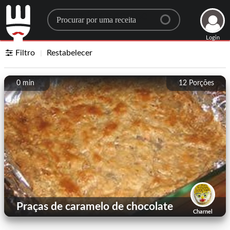
Search for a recipe
Login
Filtro
Restabelecer
0 min
12
Porções
Praças de caramelo de chocolate
Charnel