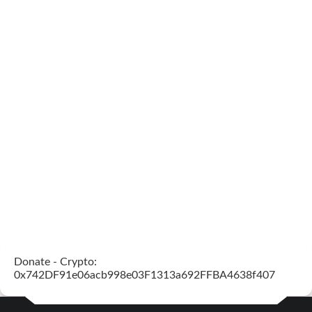
Donate - Crypto:
0x742DF91e06acb998e03F1313a692FFBA4638f407