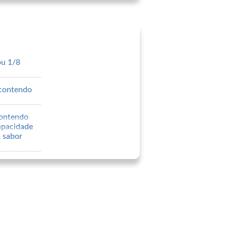
ou 1/8
 contendo
contendo
apacidade
m sabor