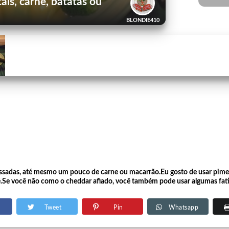
ais, carne, batatas ou
BLONDIE410
 assadas, até mesmo um pouco de carne ou macarrão.Eu gosto de usar pime
.Se você não como o cheddar afiado, você também pode usar algumas fati
Tweet
Pin
Whatsapp