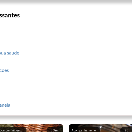
ssantes
 sua saude
ccoes
canela
companhamento
30
min
Acompanhamento
20
m