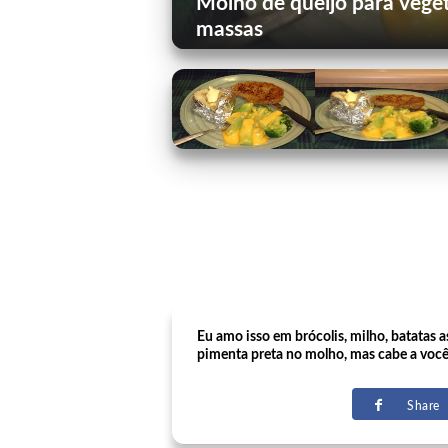
Molho de queijo para veget
massas
Eu amo isso em brócolis, milho, batatas
pimenta preta no molho, mas cabe a você
Share