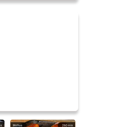
in
Molhos
260
min