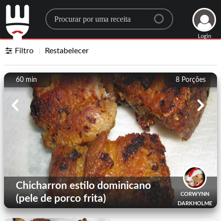
Search for a recipe
Login
Filtro
Restabelecer
60 min
8
Porções
Chicharron estilo dominicano
CORWYNN
(pele de porco frita)
DARKHOLME