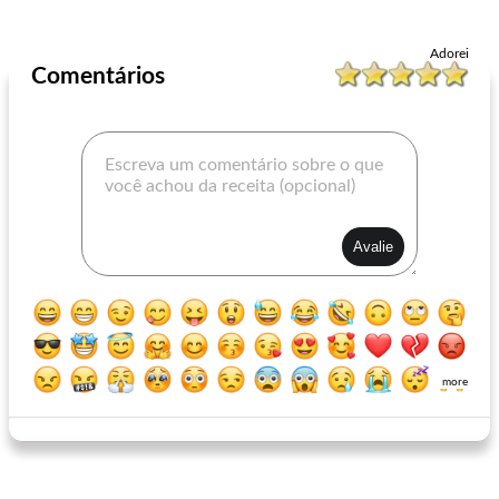
Carne de porco
20
min
Carnes e aves
490
min
Adorei
Comentários
costeletas de porco grelhadas (chuletas asado a la parrilla)
fogão lento shoyu porco
more