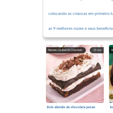
colocando as criancas em primeiro l
as 9 melhores nozes e seus beneficio
Receitas De Bolo De Chocolate
55
min
R
Bolo alemão de chocolate pecan
b