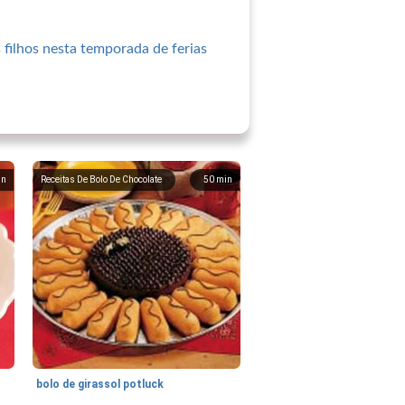
 filhos nesta temporada de ferias
in
Receitas De Bolo De Chocolate
50
min
bolo de girassol potluck