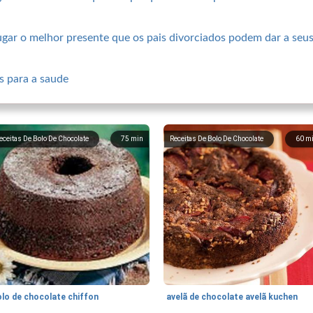
ugar o melhor presente que os pais divorciados podem dar a seus
s para a saude
eceitas De Bolo De Chocolate
75
min
Receitas De Bolo De Chocolate
60
m
olo de chocolate chiffon
avelã de chocolate avelã kuchen