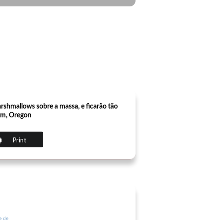
arshmallows sobre a massa, e ficarão tão
lem, Oregon
Print
e de