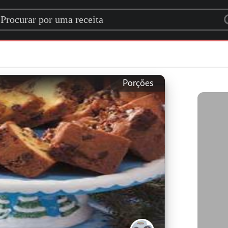
rch for a recipe
Porções