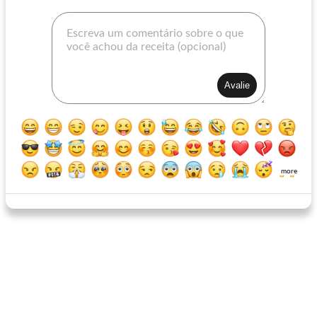
sopa de alho-poró baixo carboidrato couve-flor
sopa de couve-flor e alho-poró assada
more