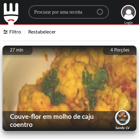
Search for a recipe
Login
Filtro
Restabelecer
27 min
4
Porções
Couve-flor em molho de caju
coentro
Sandy LV