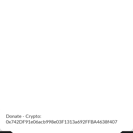
Donate - Crypto:
0x742DF91e06acb998e03F1313a692FFBA4638f407