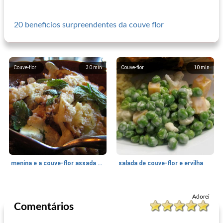
20 beneficios surpreendentes da couve flor
Couve-flor
30
min
Couve-flor
10
min
menina e a couve-flor assada de cabra
salada de couve-flor e ervilha
Sopas, guisados ​​e pimentão
75
min
Sopas, guisados ​​e pimentão
75
min
Adorei
Comentários