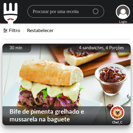
Search for a recipe
Login
Filtro
Restabelecer
30 min
4 sandwiches, 4
Porções
Bife de pimenta grelhado e
mussarela na baguete
Chel_C