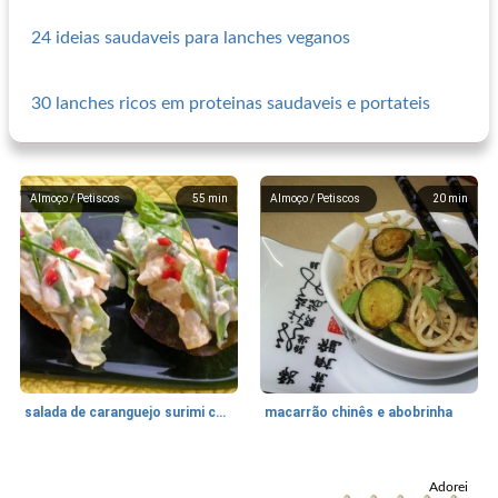
24 ideias saudaveis para lanches veganos
30 lanches ricos em proteinas saudaveis e portateis
Almoço / Petiscos
55
min
Almoço / Petiscos
20
min
salada de caranguejo surimi com ervilhas e castanhas de água
macarrão chinês e abobrinha
Almoço / Petiscos
31
min
Almoço / Petiscos
5
min
Adorei