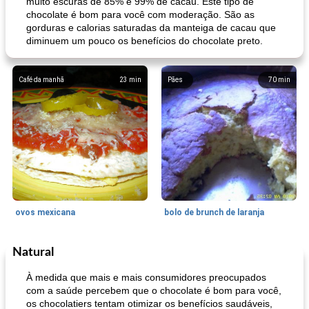
muito escuras de 85% e 99% de cacau. Este tipo de
chocolate é bom para você com moderação. São as
gorduras e calorias saturadas da manteiga de cacau que
diminuem um pouco os benefícios do chocolate preto.
Café da manhã
23
min
Pães
70
min
ovos mexicana
bolo de brunch de laranja
Natural
Pães De Fermento
130
min
Vegetal
25
min
À medida que mais e mais consumidores preocupados
com a saúde percebem que o chocolate é bom para você,
os chocolatiers tentam otimizar os benefícios saudáveis,