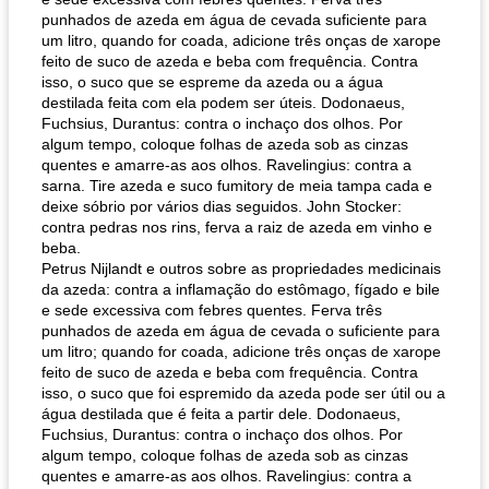
punhados de azeda em água de cevada suficiente para
um litro, quando for coada, adicione três onças de xarope
feito de suco de azeda e beba com frequência. Contra
isso, o suco que se espreme da azeda ou a água
destilada feita com ela podem ser úteis. Dodonaeus,
Fuchsius, Durantus: contra o inchaço dos olhos. Por
algum tempo, coloque folhas de azeda sob as cinzas
quentes e amarre-as aos olhos. Ravelingius: contra a
sarna. Tire azeda e suco fumitory de meia tampa cada e
deixe sóbrio por vários dias seguidos. John Stocker:
contra pedras nos rins, ferva a raiz de azeda em vinho e
beba.
Petrus Nijlandt e outros sobre as propriedades medicinais
da azeda: contra a inflamação do estômago, fígado e bile
e sede excessiva com febres quentes. Ferva três
punhados de azeda em água de cevada o suficiente para
um litro; quando for coada, adicione três onças de xarope
feito de suco de azeda e beba com frequência. Contra
isso, o suco que foi espremido da azeda pode ser útil ou a
água destilada que é feita a partir dele. Dodonaeus,
Fuchsius, Durantus: contra o inchaço dos olhos. Por
algum tempo, coloque folhas de azeda sob as cinzas
quentes e amarre-as aos olhos. Ravelingius: contra a