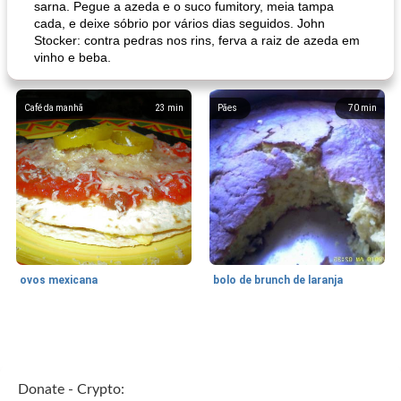
sarna. Pegue a azeda e o suco fumitory, meia tampa
cada, e deixe sóbrio por vários dias seguidos. John
Stocker: contra pedras nos rins, ferva a raiz de azeda em
vinho e beba.
Café da manhã
23
min
Pães
70
min
ovos mexicana
bolo de brunch de laranja
Pães De Fermento
130
min
Vegetal
25
min
Donate - Crypto: