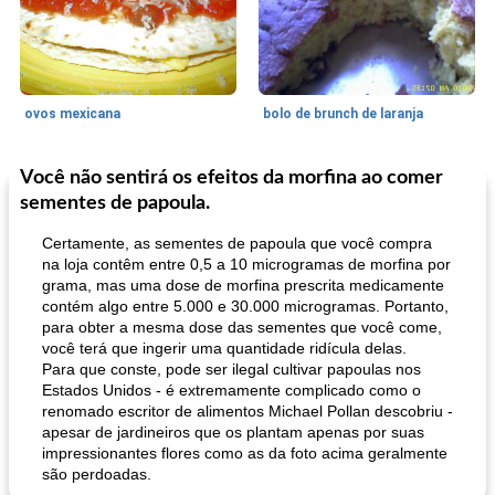
ovos mexicana
bolo de brunch de laranja
Você não sentirá os efeitos da morfina ao comer
Pães De Fermento
130
min
Vegetal
25
min
sementes de papoula.
Certamente, as sementes de papoula que você compra
na loja contêm entre 0,5 a 10 microgramas de morfina por
grama, mas uma dose de morfina prescrita medicamente
contém algo entre 5.000 e 30.000 microgramas. Portanto,
para obter a mesma dose das sementes que você come,
você terá que ingerir uma quantidade ridícula delas.
Para que conste, pode ser ilegal cultivar papoulas nos
pão plano (out)
Estados Unidos - é extremamente complicado como o
macarrão e cenouras com ervas picadas
renomado escritor de alimentos Michael Pollan descobriu -
apesar de jardineiros que os plantam apenas por suas
impressionantes flores como as da foto acima geralmente
são perdoadas.