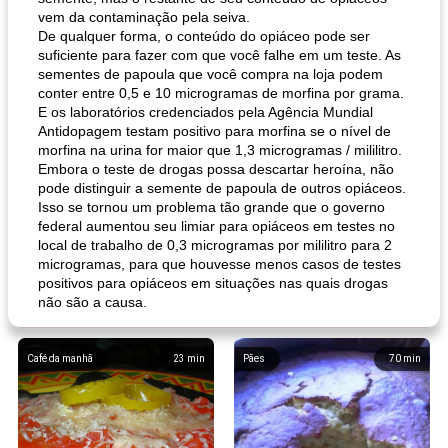
vem da contaminação pela seiva.
De qualquer forma, o conteúdo do opiáceo pode ser
suficiente para fazer com que você falhe em um teste. As
sementes de papoula que você compra na loja podem
conter entre 0,5 e 10 microgramas de morfina por grama.
E os laboratórios credenciados pela Agência Mundial
Antidopagem testam positivo para morfina se o nível de
morfina na urina for maior que 1,3 microgramas / mililitro.
Embora o teste de drogas possa descartar heroína, não
pode distinguir a semente de papoula de outros opiáceos.
Isso se tornou um problema tão grande que o governo
federal aumentou seu limiar para opiáceos em testes no
local de trabalho de 0,3 microgramas por mililitro para 2
microgramas, para que houvesse menos casos de testes
positivos para opiáceos em situações nas quais drogas
não são a causa.
Café da manhã
23
min
Pães
70
min