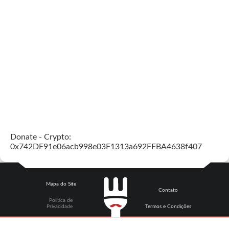
Donate - Crypto:
0x742DF91e06acb998e03F1313a692FFBA4638f407
Mapa do Site
Contato
Política de
Privacidade
Termos e Condições