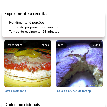
Experimente a receita
Rendimento: 6 porções
Tempo de preparação: 5 minutos
Tempo de cozimento: 25 minutos
Café da manhã
23
min
Pães
70
min
ovos mexicana
bolo de brunch de laranja
Dados nutricionais
Pães De Fermento
130
min
Vegetal
25
min