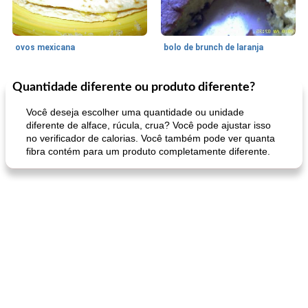
ovos mexicana
bolo de brunch de laranja
Quantidade diferente ou produto diferente?
Pães De Fermento
130
min
Vegetal
25
min
Você deseja escolher uma quantidade ou unidade
diferente de alface, rúcula, crua? Você pode ajustar isso
no verificador de calorias. Você também pode ver quanta
fibra contém para um produto completamente diferente.
pão plano (out)
macarrão e cenouras com ervas picadas