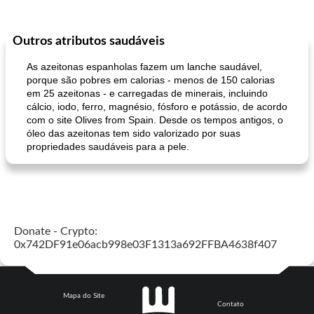
Outros atributos saudáveis
As azeitonas espanholas fazem um lanche saudável,
porque são pobres em calorias - menos de 150 calorias
em 25 azeitonas - e carregadas de minerais, incluindo
cálcio, iodo, ferro, magnésio, fósforo e potássio, de acordo
com o site Olives from Spain. Desde os tempos antigos, o
óleo das azeitonas tem sido valorizado por suas
propriedades saudáveis ​​para a pele.
Donate - Crypto:
0x742DF91e06acb998e03F1313a692FFBA4638f407
Mapa do Site
Contato