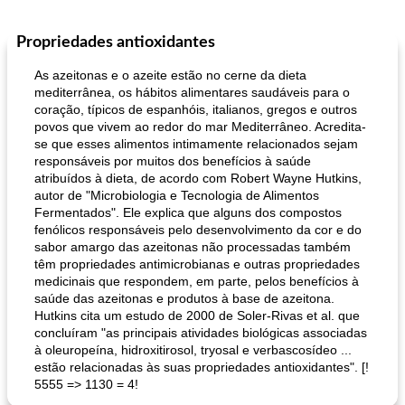
Propriedades antioxidantes
Pães De Fermento
130
min
Vegetal
25
min
As azeitonas e o azeite estão no cerne da dieta
mediterrânea, os hábitos alimentares saudáveis ​​para o
coração, típicos de espanhóis, italianos, gregos e outros
povos que vivem ao redor do mar Mediterrâneo. Acredita-
se que esses alimentos intimamente relacionados sejam
responsáveis ​​por muitos dos benefícios à saúde
atribuídos à dieta, de acordo com Robert Wayne Hutkins,
autor de "Microbiologia e Tecnologia de Alimentos
Fermentados". Ele explica que alguns dos compostos
pão plano (out)
macarrão e cenouras com ervas picadas
fenólicos responsáveis ​​pelo desenvolvimento da cor e do
sabor amargo das azeitonas não processadas também
têm propriedades antimicrobianas e outras propriedades
medicinais que respondem, em parte, pelos benefícios à
saúde das azeitonas e produtos à base de azeitona.
Hutkins cita um estudo de 2000 de Soler-Rivas et al. que
concluíram "as principais atividades biológicas associadas
à oleuropeína, hidroxitirosol, tryosal e verbascosídeo ...
estão relacionadas às suas propriedades antioxidantes". [!
5555 => 1130 = 4!