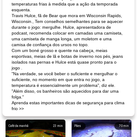
temperaturas frias à medida que a ação da temporada
esquenta.
Travis Hulce, fã de Bear que mora em Wisconsin Rapids,
Wisconsin., Tem conselhos semelhantes para se aquecer
durante o jogo: mergulhe. Hulce, apresentadora de
podcast, recomenda colocar em camadas uma camiseta,
uma camiseta de manga longa, um moletom e uma
camisa de confiança dos ursos no topo.
Com um boné grosso e quente na cabeça, meias
esportivas, meias de lã e botas de inverno nos pés, jeans
isolados nas pernas e Hulce está quase pronto para o
jogo .
"Na verdade, se você beber o suficiente e mergulhar o
suficiente, no momento em que entra no jogo, a
temperatura é essencialmente um problema", diz ele.
"Além disso, os banheiros são aquecidos para dar uma
folga."
Aprenda estas importantes dicas de segurança para clima
frio >>
Café da manhã
23
min
Pães
70
min