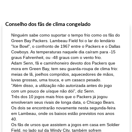
Conselho dos fãs de clima congelado
Ninguém sabe como suportar o tempo frio como os fãs do
Green Bay Packers. Lambeau Field foi o lar do lendário
"Ice Bowl", o confronto de 1967 entre o Packers e o Dallas
Cowboys. As temperaturas naquele dia caíram para -15
graus Fahrenheit, ou -48 graus com o vento frio.
Adam Senn, fã e caminhoneiro devoto dos Packers que
mora em Green Bay, tem seu guarda-roupa de clima frio:
meias de lã, joelhos compridos, aquecedores de mãos,
luvas grossas, uma touca, e um casaco pesado.
"Além disso, a utilização não autorizada antes do jogo
com um pouco de uísque não dói", diz Senn.
Três dos 10 jogos mais frios que o Packers já jogou
envolveram seus rivais de longa data, o Chicago Bears.
Os dois se encontrarão novamente nesta segunda-feira
em Lambeau, onde os baixos estão previstos nos anos
40.
Os fãs de ursos que assistem a jogos em casa em Soldier
Field, no lado sul da Windy City, também sofrem