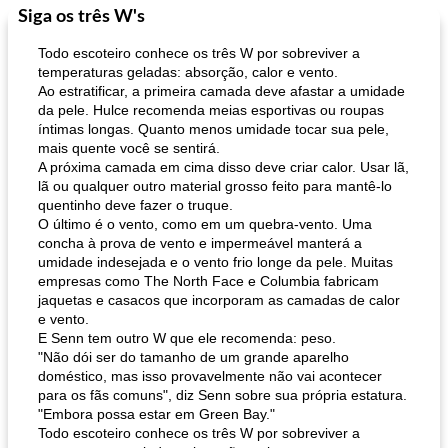
Siga os três W's
Todo escoteiro conhece os três W por sobreviver a
temperaturas geladas: absorção, calor e vento.
Ao estratificar, a primeira camada deve afastar a umidade
da pele. Hulce recomenda meias esportivas ou roupas
íntimas longas. Quanto menos umidade tocar sua pele,
mais quente você se sentirá.
A próxima camada em cima disso deve criar calor. Usar lã,
lã ou qualquer outro material grosso feito para mantê-lo
quentinho deve fazer o truque.
O último é o vento, como em um quebra-vento. Uma
concha à prova de vento e impermeável manterá a
umidade indesejada e o vento frio longe da pele. Muitas
empresas como The North Face e Columbia fabricam
jaquetas e casacos que incorporam as camadas de calor
e vento.
E Senn tem outro W que ele recomenda: peso.
"Não dói ser do tamanho de um grande aparelho
doméstico, mas isso provavelmente não vai acontecer
para os fãs comuns", diz Senn sobre sua própria estatura.
"Embora possa estar em Green Bay."
Todo escoteiro conhece os três W por sobreviver a