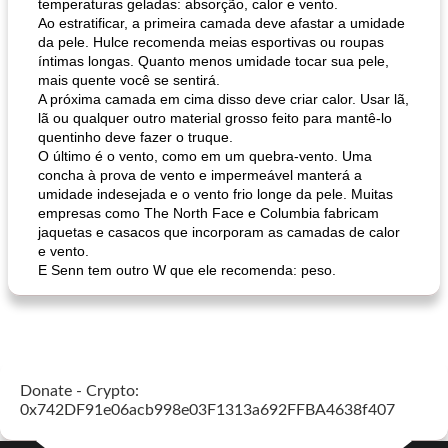
temperaturas geladas: absorção, calor e vento.
Ao estratificar, a primeira camada deve afastar a umidade
da pele. Hulce recomenda meias esportivas ou roupas
íntimas longas. Quanto menos umidade tocar sua pele,
mais quente você se sentirá.
A próxima camada em cima disso deve criar calor. Usar lã,
lã ou qualquer outro material grosso feito para mantê-lo
quentinho deve fazer o truque.
O último é o vento, como em um quebra-vento. Uma
concha à prova de vento e impermeável manterá a
umidade indesejada e o vento frio longe da pele. Muitas
empresas como The North Face e Columbia fabricam
jaquetas e casacos que incorporam as camadas de calor
e vento.
E Senn tem outro W que ele recomenda: peso.
Donate - Crypto:
0x742DF91e06acb998e03F1313a692FFBA4638f407