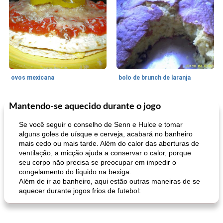
ovos mexicana
bolo de brunch de laranja
Mantendo-se aquecido durante o jogo
Pães De Fermento
130
min
Vegetal
25
min
Se você seguir o conselho de Senn e Hulce e tomar
alguns goles de uísque e cerveja, acabará no banheiro
mais cedo ou mais tarde. Além do calor das aberturas de
ventilação, a micção ajuda a conservar o calor, porque
seu corpo não precisa se preocupar em impedir o
congelamento do líquido na bexiga.
Além de ir ao banheiro, aqui estão outras maneiras de se
aquecer durante jogos frios de futebol:
pão plano (out)
macarrão e cenouras com ervas picadas