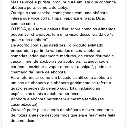
Mas se você é purista, procure purê em lata que contenha
abóbora pura, como a de Libby.
Ou siga a rota caseira, começando com uma abóbora
inteira que você corta, limpa, vaporiza e raspa. Dica:
comece cedo.
O USDA, que tem a palavra final sobre como os alimentos
podem ser chamados, tem uma visão descontraída do "o
que é uma abóbora".
De acordo com suas diretrizes, "o produto enlatado
preparado a partir de variedades doces, abóboras,
sombrias, adequadamente maduras, de casca dourada e
casca firme, de abóboras ou abóboras, lavando, caule,
cortando, cozinhar a vapor e reduzir a polpa ", pode ser
chamado de" purê de abóbora ".
Para reformular como um bocado científico, a abóbora é
um tipo de abóbora e a abóbora geralmente se refere a
quatro espécies do gênero cucurbita, incluindo as
espécies às quais a abóbora pertence.
Abóbora e abóbora pertencem à mesma família (as
cucurbitaceae).
Ou você pode pular a torta de abóbora e fazer uma torta
de nozes antes de descobrirmos que ela é realmente feita
de amendoim.