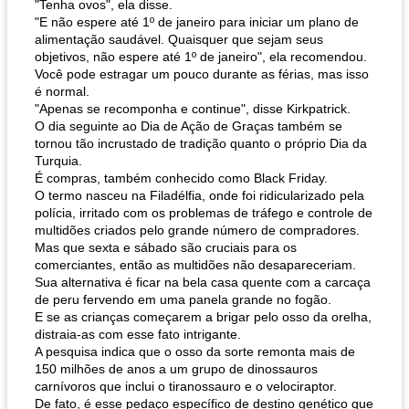
"Tenha ovos", ela disse.
"E não espere até 1º de janeiro para iniciar um plano de
pão plano (out)
macarrão e cenouras com ervas picadas
alimentação saudável. Quaisquer que sejam seus
objetivos, não espere até 1º de janeiro", ela recomendou.
Você pode estragar um pouco durante as férias, mas isso
é normal.
"Apenas se recomponha e continue", disse Kirkpatrick.
O dia seguinte ao Dia de Ação de Graças também se
tornou tão incrustado de tradição quanto o próprio Dia da
Turquia.
É compras, também conhecido como Black Friday.
O termo nasceu na Filadélfia, onde foi ridicularizado pela
polícia, irritado com os problemas de tráfego e controle de
multidões criados pelo grande número de compradores.
Mas que sexta e sábado são cruciais para os
comerciantes, então as multidões não desapareceriam.
Sua alternativa é ficar na bela casa quente com a carcaça
de peru fervendo em uma panela grande no fogão.
E se as crianças começarem a brigar pelo osso da orelha,
distraia-as com esse fato intrigante.
A pesquisa indica que o osso da sorte remonta mais de
150 milhões de anos a um grupo de dinossauros
carnívoros que inclui o tiranossauro e o velociraptor.
De fato, é esse pedaço específico de destino genético que