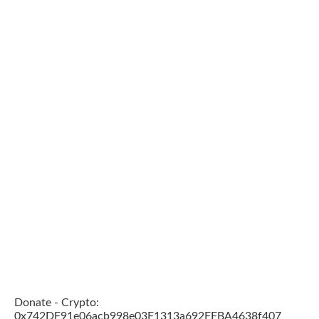
Donate - Crypto:
0x742DF91e06acb998e03F1313a692FFBA4638f407