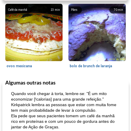
Café da manhã
23
min
Pães
70
min
ovos mexicana
bolo de brunch de laranja
Algumas outras notas
Pães De Fermento
130
min
Vegetal
25
min
Quando você chegar à torta, lembre-se: "É um mito
economizar [!calorias] para uma grande refeição."
Kirkpatrick lembra as pessoas que estar com muita fome
tem mais probabilidade de levar à compulsão.
Ela pede que seus pacientes tomem um café da manhã
rico em proteínas e com um pouco de gordura antes do
jantar de Ação de Graças.