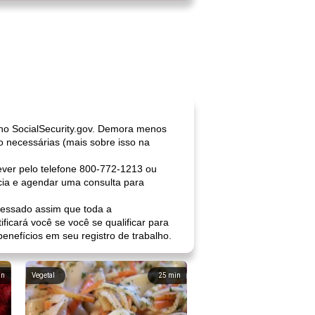
e no SocialSecurity.gov. Demora menos
o necessárias (mais sobre isso na
ever pelo telefone 800-772-1213 ou
ncia e agendar uma consulta para
ocessado assim que toda a
icará você se você se qualificar para
enefícios em seu registro de trabalho.
in
Vegetal
25
min