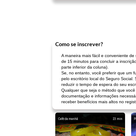
Como se inscrever?
A maneira mais fácil e conveniente de
de 15 minutos para concluir a inscriç
parte inferior da coluna).
Se, no entanto, você preferir que um 
pelo escritório local do Seguro Socia
reduzir o tempo de espera do seu escri
Qualquer que seja o método que você s
documentação e informações necessária
receber benefícios mais altos no regi
Café da manhã
23
min
P