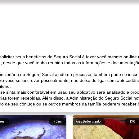
 solicitar seus benefícios do Seguro Social é fazer você mesmo on-lin
ão, desde que você tenha reunido todas as informações e documentaçã
funcionário do Seguro Social ajude no processo, também pode se inscr
l. Se você se inscrever pessoalmente, não deixe de ligar com antecedê
tório.
e sinta mais confortável em usar, seu aplicativo será analisado e pr
s forem recebidas. Além disso, a Administração do Seguro Social notif
stro de seu cônjuge ou se outros membros da família puderem receber b
ães
70
min
Pães De Fermento
130
m