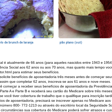
lo de brunch de laranja
pão plano (out)
tal é atualmente de 66 anos (para aqueles nascidos entre 1943 e 195
dência Social aos 62 anos ou aos 70 anos, mas quanto mais tempo vo
tor.html para estimar seus benefícios.
olicite benefícios de aposentadoria três meses antes de começar seu
ssim que completar 62 anos, inscreva-se aos 61 anos e nove meses.
ê começar a receber seus benefícios de aposentadoria da Previdência 
Parte A e Parte B e receberá seu cartão do Medicare sobre três meses
se você tiver cobertura de trabalho que o qualifique para inscrição tard
cios de aposentadoria, precisará se inscrever apenas no Medicare aos
o número 800- 772-1213 ou através do escritório local da Seguridade So
circunstâncias sua cobertura do Medicare poderá sofrer atrasos e cus