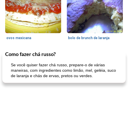
ovos mexicana
bolo de brunch de laranja
Como fazer chá russo?
Pães De Fermento
130
min
Vegetal
25
min
Se você quiser fazer chá russo, prepare-o de várias
maneiras, com ingredientes como limão, mel, geléia, suco
de laranja e chás de ervas, pretos ou verdes.
pão plano (out)
macarrão e cenouras com ervas picadas