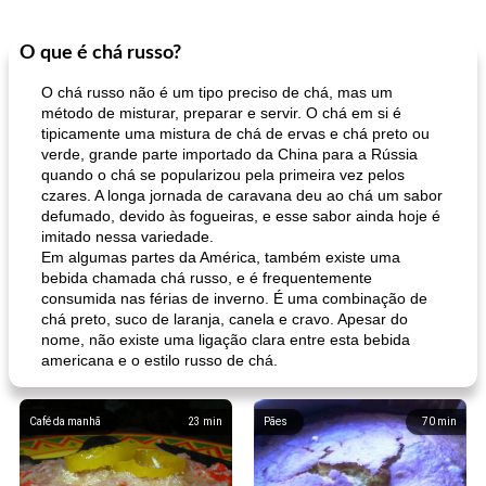
O que é chá russo?
O chá russo não é um tipo preciso de chá, mas um
método de misturar, preparar e servir. O chá em si é
tipicamente uma mistura de chá de ervas e chá preto ou
verde, grande parte importado da China para a Rússia
quando o chá se popularizou pela primeira vez pelos
czares. A longa jornada de caravana deu ao chá um sabor
defumado, devido às fogueiras, e esse sabor ainda hoje é
imitado nessa variedade.
Em algumas partes da América, também existe uma
bebida chamada chá russo, e é frequentemente
consumida nas férias de inverno. É uma combinação de
chá preto, suco de laranja, canela e cravo. Apesar do
nome, não existe uma ligação clara entre esta bebida
americana e o estilo russo de chá.
Café da manhã
23
min
Pães
70
min