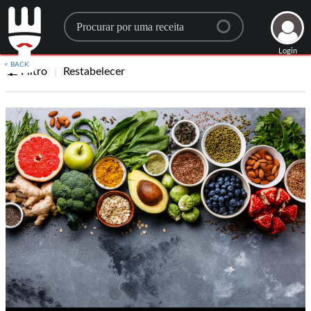
Search for a recipe
Login
< BACK
Filtro
Restabelecer