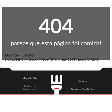
404
parece que esta página foi comida!
Donate - Crypto:
0x742DF91e06acb998e03F1313a692FFBA4638f407
Mapa do Site
Contato
Política de
Privacidade
Termos e Condições