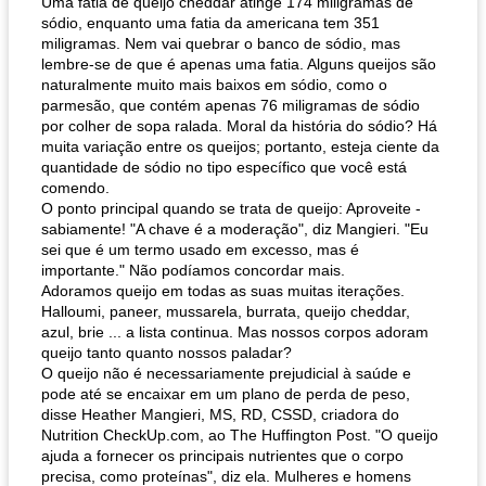
Uma fatia de queijo cheddar atinge 174 miligramas de
sódio, enquanto uma fatia da americana tem 351
miligramas. Nem vai quebrar o banco de sódio, mas
lembre-se de que é apenas uma fatia. Alguns queijos são
naturalmente muito mais baixos em sódio, como o
parmesão, que contém apenas 76 miligramas de sódio
por colher de sopa ralada. Moral da história do sódio? Há
muita variação entre os queijos; portanto, esteja ciente da
quantidade de sódio no tipo específico que você está
comendo.
O ponto principal quando se trata de queijo: Aproveite -
sabiamente! "A chave é a moderação", diz Mangieri. "Eu
sei que é um termo usado em excesso, mas é
importante." Não podíamos concordar mais.
Adoramos queijo em todas as suas muitas iterações.
Halloumi, paneer, mussarela, burrata, queijo cheddar,
azul, brie ... a lista continua. Mas nossos corpos adoram
queijo tanto quanto nossos paladar?
O queijo não é necessariamente prejudicial à saúde e
pode até se encaixar em um plano de perda de peso,
disse Heather Mangieri, MS, RD, CSSD, criadora do
Nutrition CheckUp.com, ao The Huffington Post. "O queijo
ajuda a fornecer os principais nutrientes que o corpo
precisa, como proteínas", diz ela. Mulheres e homens