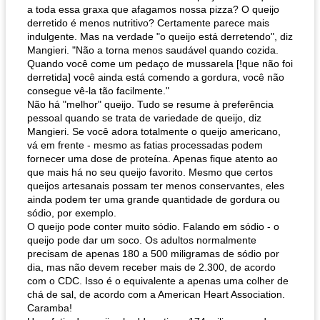
a toda essa graxa que afagamos nossa pizza? O queijo
derretido é menos nutritivo? Certamente parece mais
indulgente. Mas na verdade "o queijo está derretendo", diz
Mangieri. "Não a torna menos saudável quando cozida.
Quando você come um pedaço de mussarela [!que não foi
derretida] você ainda está comendo a gordura, você não
consegue vê-la tão facilmente."
Não há "melhor" queijo. Tudo se resume à preferência
pessoal quando se trata de variedade de queijo, diz
Mangieri. Se você adora totalmente o queijo americano,
vá em frente - mesmo as fatias processadas podem
fornecer uma dose de proteína. Apenas fique atento ao
que mais há no seu queijo favorito. Mesmo que certos
queijos artesanais possam ter menos conservantes, eles
ainda podem ter uma grande quantidade de gordura ou
sódio, por exemplo.
O queijo pode conter muito sódio. Falando em sódio - o
queijo pode dar um soco. Os adultos normalmente
precisam de apenas 180 a 500 miligramas de sódio por
dia, mas não devem receber mais de 2.300, de acordo
com o CDC. Isso é o equivalente a apenas uma colher de
chá de sal, de acordo com a American Heart Association.
Caramba!