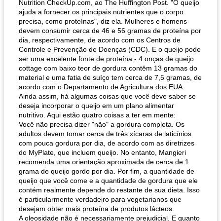
Nutrition CheckUp.com, ao The Huffington Post. "O queijo
ajuda a fornecer os principais nutrientes que o corpo
precisa, como proteínas", diz ela. Mulheres e homens
devem consumir cerca de 46 e 56 gramas de proteína por
dia, respectivamente, de acordo com os Centros de
Controle e Prevenção de Doenças (CDC). E o queijo pode
ser uma excelente fonte de proteína - 4 onças de queijo
cottage com baixo teor de gordura contêm 13 gramas do
material e uma fatia de suíço tem cerca de 7,5 gramas, de
acordo com o Departamento de Agricultura dos EUA.
Ainda assim, há algumas coisas que você deve saber se
deseja incorporar o queijo em um plano alimentar
nutritivo. Aqui estão quatro coisas a ter em mente:
Você não precisa dizer "não" a gordura completa. Os
adultos devem tomar cerca de três xícaras de laticínios
com pouca gordura por dia, de acordo com as diretrizes
do MyPlate, que incluem queijo. No entanto, Mangieri
recomenda uma orientação aproximada de cerca de 1
grama de queijo gordo por dia. Por fim, a quantidade de
queijo que você come e a quantidade de gordura que ele
contém realmente depende do restante de sua dieta. Isso
é particularmente verdadeiro para vegetarianos que
desejam obter mais proteína de produtos lácteos.
A oleosidade não é necessariamente prejudicial. E quanto