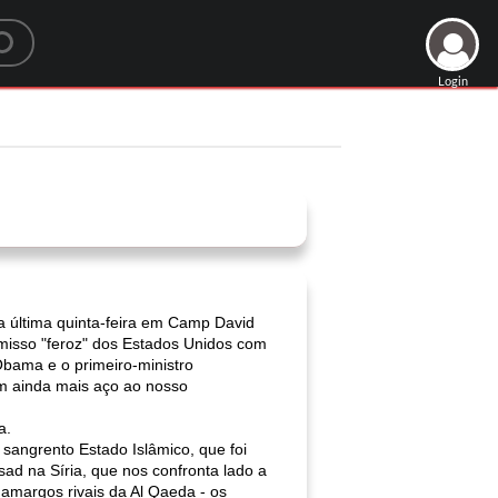
Login
a última quinta-feira em Camp David
romisso "feroz" dos Estados Unidos com
Obama e o primeiro-ministro
em ainda mais aço ao nosso
.
a.
 sangrento Estado Islâmico, que foi
sad na Síria, que nos confronta lado a
 amargos rivais da Al Qaeda - os