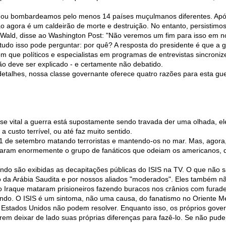
ou bombardeamos pelo menos 14 países muçulmanos diferentes. Após o
ião agora é um caldeirão de morte e destruição. No entanto, persistim
 Wald, disse ao Washington Post: "Não veremos um fim para isso em no
do isso pode perguntar: por quê? A resposta do presidente é que a gu
m que políticos e especialistas em programas de entrevistas sincron
ão deve ser explicado - e certamente não debatido.
etalhes, nossa classe governante oferece quatro razões para esta gue
se vital a guerra está supostamente sendo travada der uma olhada, 
 a custo terrível, ou até faz muito sentido.
1 de setembro matando terroristas e mantendo-os no mar. Mas, agora,
liaram enormemente o grupo de fanáticos que odeiam os americanos, d
ndo são exibidas as decapitações públicas do ISIS na TV. O que não 
o da Arábia Saudita e por nossos aliados "moderados". Eles também nã
 Iraque mataram prisioneiros fazendo buracos nos crânios com furadei
do. O ISIS é um sintoma, não uma causa, do fanatismo no Oriente M
os Estados Unidos não podem resolver. Enquanto isso, os próprios gov
erem deixar de lado suas próprias diferenças para fazê-lo. Se não pud