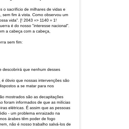
 sacrifício de milhares de vidas e
os, sem fim à vista. Como observou um
ssa vida". [! 2043 => 1140 = 1!
erra é do nosso "interesse nacional".
izem a cabeça com a cabeça,
rra sem fim:
ele descobrirá que nenhum desses
 é óbvio que nossas intervenções são
ispostos a se matar para nos
são mostrados são as decapitações
o foram informados de que as milícias
ras elétricas. É assim que as pessoas
édio - um problema enraizado na
ernos árabes têm poder de fogo
erem, não é nosso trabalho salvá-los de