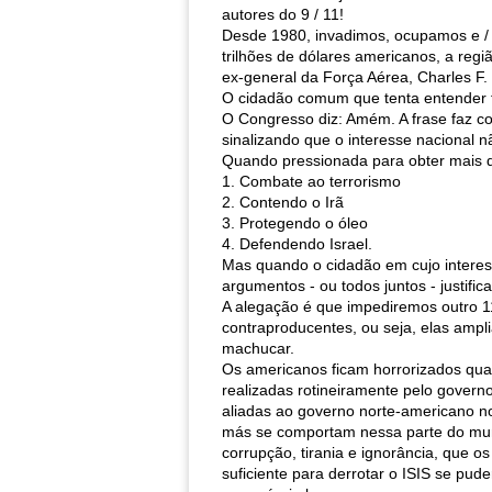
autores do 9 / 11!
Desde 1980, invadimos, ocupamos e / 
trilhões de dólares americanos, a reg
ex-general da Força Aérea, Charles F.
O cidadão comum que tenta entender tu
O Congresso diz: Amém. A frase faz co
sinalizando que o interesse nacional n
Quando pressionada para obter mais d
1. Combate ao terrorismo
2. Contendo o Irã
3. Protegendo o óleo
4. Defendendo Israel.
Mas quando o cidadão em cujo interes
argumentos - ou todos juntos - justifica
A alegação é que impediremos outro 1
contraproducentes, ou seja, elas amp
machucar.
Os americanos ficam horrorizados qua
realizadas rotineiramente pelo govern
aliadas ao governo norte-americano no
más se comportam nessa parte do mun
corrupção, tirania e ignorância, que 
suficiente para derrotar o ISIS se pud