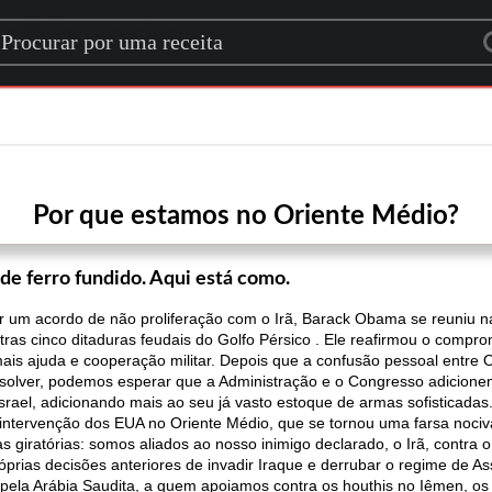
rch for a recipe
Por que estamos no Oriente Médio?
 de ferro fundido. Aqui está como.
r um acordo de não proliferação com o Irã, Barack Obama se reuniu n
utras cinco ditaduras feudais do Golfo Pérsico . Ele reafirmou o comp
is ajuda e cooperação militar. Depois que a confusão pessoal entre 
esolver, podemos esperar que a Administração e o Congresso adicion
srael, adicionando mais ao seu já vasto estoque de armas sofisticadas
ntervenção dos EUA no Oriente Médio, que se tornou uma farsa nociv
giratórias: somos aliados ao nosso inimigo declarado, o Irã, contra o
prias decisões anteriores de invadir Iraque e derrubar o regime de As
s pela Arábia Saudita, a quem apoiamos contra os houthis no Iêmen, os