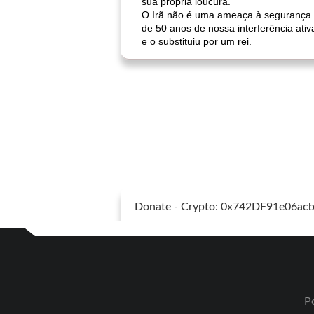
sua própria loucura.
O Irã não é uma ameaça à segurança d
de 50 anos de nossa interferência ati
e o substituiu por um rei.
Donate - Crypto: 0x742DF91e06a
Po