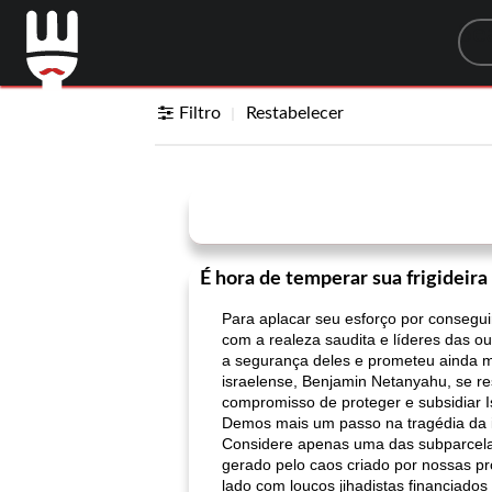
Sea
Filtro
Restabelecer
É hora de temperar sua frigideira
Para aplacar seu esforço por consegui
com a realeza saudita e líderes das o
a segurança deles e prometeu ainda ma
israelense, Benjamin Netanyahu, se r
compromisso de proteger e subsidiar I
Demos mais um passo na tragédia da i
Considere apenas uma das subparcelas 
gerado pelo caos criado por nossas pró
lado com loucos jihadistas financiado