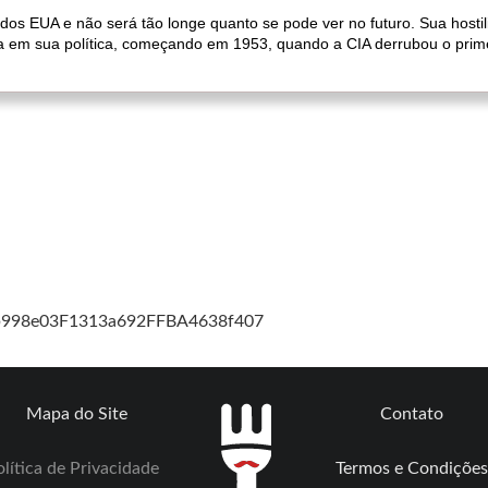
os EUA e não será tão longe quanto se pode ver no futuro. Sua hosti
va em sua política, começando em 1953, quando a CIA derrubou o prime
cb998e03F1313a692FFBA4638f407
Mapa do Site
Contato
lítica de Privacidade
Termos e Condições