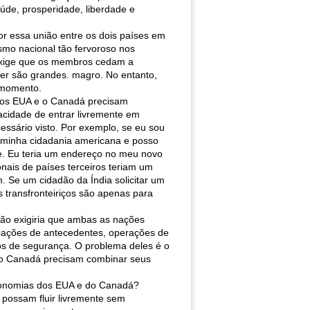
de, prosperidade, liberdade e
por essa união entre os dois países em
mo nacional tão fervoroso nos
 exige que os membros cedam a
cer são grandes. magro. No entanto,
 momento.
n, os EUA e o Canadá precisam
cidade de entrar livremente em
ssário visto. Por exemplo, se eu sou
 minha cidadania americana e posso
e. Eu teria um endereço no meu novo
nais de países terceiros teriam um
. Se um cidadão da Índia solicitar um
s transfronteiriços são apenas para
nião exigiria que ambas as nações
icações de antecedentes, operações de
ços de segurança. O problema deles é o
e o Canadá precisam combinar seus
economias dos EUA e do Canadá?
 possam fluir livremente sem