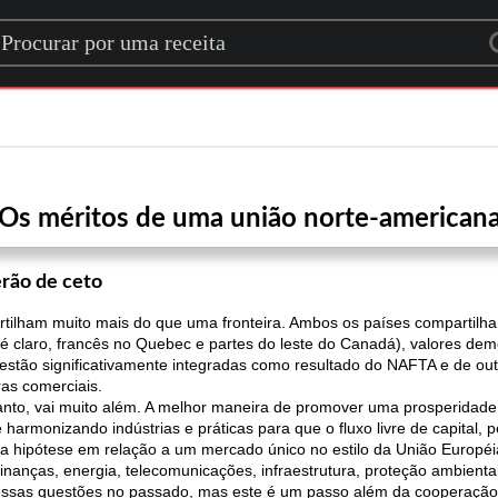
rch for a recipe
Os méritos de uma união norte-american
erão de ceto
tilham muito mais do que uma fronteira. Ambos os países compartilh
 é claro, francês no Quebec e partes do leste do Canadá), valores demo
tão significativamente integradas como resultado do NAFTA e de outro
ras comerciais.
tanto, vai muito além. A melhor maneira de promover uma prosperidade
harmonizando indústrias e práticas para que o fluxo livre de capital, 
a hipótese em relação a um mercado único no estilo da União Européia
inanças, energia, telecomunicações, infraestrutura, proteção ambiental
sas questões no passado, mas este é um passo além da cooperação. I