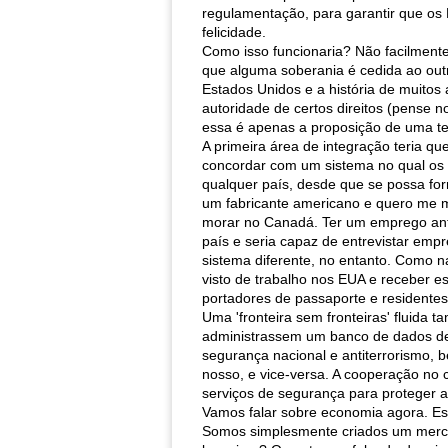
regulamentação, para garantir que o
felicidade.
Como isso funcionaria? Não facilmente.
que alguma soberania é cedida ao out
Estados Unidos e a história de muito
autoridade de certos direitos (pense
essa é apenas a proposição de uma te
A primeira área de integração teria qu
concordar com um sistema no qual os 
qualquer país, desde que se possa fo
um fabricante americano e quero me m
morar no Canadá. Ter um emprego ante
país e seria capaz de entrevistar emp
sistema diferente, no entanto. Como na
visto de trabalho nos EUA e receber es
portadores de passaporte e residente
Uma 'fronteira sem fronteiras' fluida
administrassem um banco de dados de i
segurança nacional e antiterrorismo, 
nosso, e vice-versa. A cooperação no
serviços de segurança para proteger a
Vamos falar sobre economia agora. Es
Somos simplesmente criados um mercad