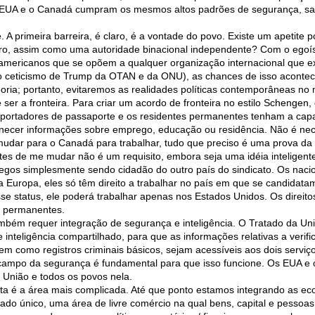
s EUA e o Canadá cumpram os mesmos altos padrões de segurança, saú
 A primeira barreira, é claro, é a vontade do povo. Existe um apetite 
ro, assim como uma autoridade binacional independente? Com o egoís
s americanos que se opõem a qualquer organização internacional que
 no ceticismo de Trump da OTAN e da ONU), as chances de isso aconte
oria; portanto, evitaremos as realidades políticas contemporâneas no
e ser a fronteira. Para criar um acordo de fronteira no estilo Schenge
portadores de passaporte e os residentes permanentes tenham a capa
rnecer informações sobre emprego, educação ou residência. Não é nece
udar para o Canadá para trabalhar, tudo que preciso é uma prova da
s de me mudar não é um requisito, embora seja uma idéia inteligent
regos simplesmente sendo cidadão do outro país do sindicato. Os nacio
 Europa, eles só têm direito a trabalhar no país em que se candidatam
se status, ele poderá trabalhar apenas nos Estados Unidos. Os direito
s permanentes.
 também requer integração de segurança e inteligência. O Tratado da U
nteligência compartilhado, para que as informações relativas a verif
bem como registros criminais básicos, sejam acessíveis aos dois servi
 campo da segurança é fundamental para que isso funcione. Os EUA 
 União e todos os povos nela.
ta é a área mais complicada. Até que ponto estamos integrando as 
o único, uma área de livre comércio na qual bens, capital e pessoas