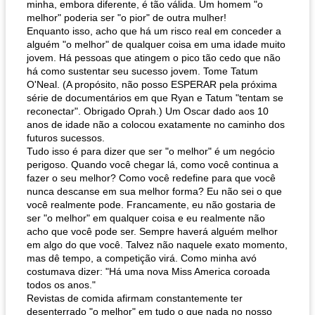
minha, embora diferente, é tão válida. Um homem "o
melhor" poderia ser "o pior" de outra mulher!
Enquanto isso, acho que há um risco real em conceder a
alguém "o melhor" de qualquer coisa em uma idade muito
jovem. Há pessoas que atingem o pico tão cedo que não
há como sustentar seu sucesso jovem. Tome Tatum
O'Neal. (A propósito, não posso ESPERAR pela próxima
série de documentários em que Ryan e Tatum "tentam se
reconectar". Obrigado Oprah.) Um Oscar dado aos 10
anos de idade não a colocou exatamente no caminho dos
futuros sucessos.
Tudo isso é para dizer que ser "o melhor" é um negócio
perigoso. Quando você chegar lá, como você continua a
fazer o seu melhor? Como você redefine para que você
nunca descanse em sua melhor forma? Eu não sei o que
você realmente pode. Francamente, eu não gostaria de
ser "o melhor" em qualquer coisa e eu realmente não
acho que você pode ser. Sempre haverá alguém melhor
em algo do que você. Talvez não naquele exato momento,
mas dê tempo, a competição virá. Como minha avó
costumava dizer: "Há uma nova Miss America coroada
todos os anos."
Revistas de comida afirmam constantemente ter
desenterrado "o melhor" em tudo o que nada no nosso