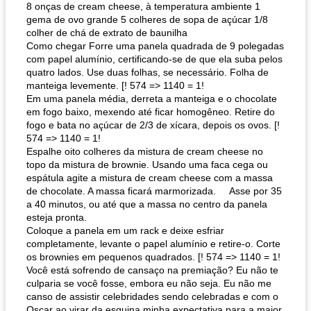
8 onças de cream cheese, à temperatura ambiente 1
gema de ovo grande 5 colheres de sopa de açúcar 1/8
colher de chá de extrato de baunilha
Como chegar Forre uma panela quadrada de 9 polegadas
com papel alumínio, certificando-se de que ela suba pelos
quatro lados. Use duas folhas, se necessário. Folha de
manteiga levemente. [! 574 => 1140 = 1!
Em uma panela média, derreta a manteiga e o chocolate
em fogo baixo, mexendo até ficar homogêneo. Retire do
fogo e bata no açúcar de 2/3 de xícara, depois os ovos. [!
574 => 1140 = 1!
Espalhe oito colheres da mistura de cream cheese no
topo da mistura de brownie. Usando uma faca cega ou
espátula agite a mistura de cream cheese com a massa
de chocolate. A massa ficará marmorizada. Asse por 35
a 40 minutos, ou até que a massa no centro da panela
esteja pronta.
Coloque a panela em um rack e deixe esfriar
completamente, levante o papel alumínio e retire-o. Corte
os brownies em pequenos quadrados. [! 574 => 1140 = 1!
Você está sofrendo de cansaço na premiação? Eu não te
culparia se você fosse, embora eu não seja. Eu não me
canso de assistir celebridades sendo celebradas e com o
Oscar ao virar da esquina minha expectativa para a maior