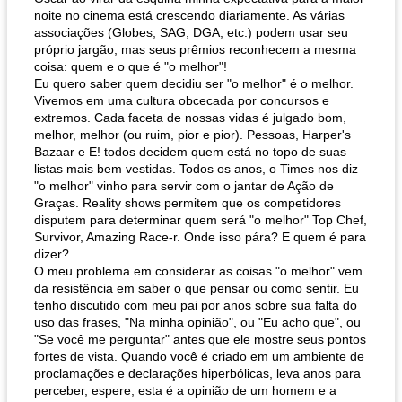
noite no cinema está crescendo diariamente. As várias
associações (Globes, SAG, DGA, etc.) podem usar seu
próprio jargão, mas seus prêmios reconhecem a mesma
coisa: quem e o que é "o melhor"!
Eu quero saber quem decidiu ser "o melhor" é o melhor.
Vivemos em uma cultura obcecada por concursos e
extremos. Cada faceta de nossas vidas é julgado bom,
melhor, melhor (ou ruim, pior e pior). Pessoas, Harper's
Bazaar e E! todos decidem quem está no topo de suas
listas mais bem vestidas. Todos os anos, o Times nos diz
"o melhor" vinho para servir com o jantar de Ação de
Graças. Reality shows permitem que os competidores
disputem para determinar quem será "o melhor" Top Chef,
Survivor, Amazing Race-r. Onde isso pára? E quem é para
dizer?
O meu problema em considerar as coisas "o melhor" vem
da resistência em saber o que pensar ou como sentir. Eu
tenho discutido com meu pai por anos sobre sua falta do
uso das frases, "Na minha opinião", ou "Eu acho que", ou
"Se você me perguntar" antes que ele mostre seus pontos
fortes de vista. Quando você é criado em um ambiente de
proclamações e declarações hiperbólicas, leva anos para
perceber, espere, esta é a opinião de um homem e a