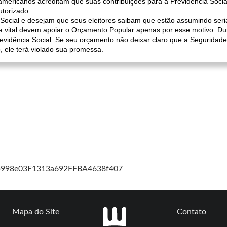
americanos acreditam que suas contribuições para a Previdência Socia
utorizado.
 Social e desejam que seus eleitores saibam que estão assumindo ser
ma vital devem apoiar o Orçamento Popular apenas por esse motivo. 
evidência Social. Se seu orçamento não deixar claro que a Seguridad
, ele terá violado sua promessa.
cb998e03F1313a692FFBA4638f407
Mapa do Site
Contato