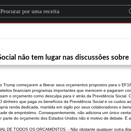
rch for a recipe
ocial não tem lugar nas discussões sobr
o Trump começarem a liberar seus orçamentos propostos para o EF18
 eleitos financiam programas importantes que merecem e pagaram c
usam o orçamento como desculpa para ir atrás da Previdência Social. 
 dinheiro que paga os benefícios da Previdência Social e os custos a
pria renda dedicada, mantida em sigilo por seus colaboradores e benef
idade de empréstimo. Consequentemente, não adiciona um único centavo
er parte do orçamento dos Estados Unidos não é motivo de debate. É a 
DE TODOS OS ORÇAMENTOS. - Não obstante qualquer outra disposi