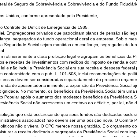
ral de Seguro de Sobrevivência e Sobrevivência e do Fundo Fiduciár
os Unidos, conforme apresentado pelo Presidente,
do Controle de Déficit de Emergência de 1985.
ei. Empregadores privados que patrocinam planos de pensão são leg
fiança, segregados do fundo operacional geral da empresa. Sob o mes
 da Seguridade Social sejam mantidos em confiança, segregados do fun
al.
m rotineiramente a clara proibição legal e agrupam os benefícios da P
os e receitas de investimentos com recibos do imposto de renda e out
ei e não inclui a Previdência Social em sua receita e despesa federal 
conformidade com o pub. L. 101-508, inclui recomendações de polític
que essas devem ser consideradas separadamente do processo orçamen
enda de aposentadoria iminente, a expansão da Previdência Social aj
ignidade. No momento, os benefícios da Previdência Social têm uma 
o Popular apóia o aumento dos modestos benefícios da Previdência S
vidência Social não acrescenta um centavo ao déficit e, por lei, não 
solução que está esclarecendo que seus fundos são dedicados exclusiv
dministrativos associados) não devem ser uma posição nova. O Comitê 
 políticos não o vêem. O CPC merece nossa gratidão. E o orçamento d
sturar a receita dedicada e segregada da Previdência Social com im