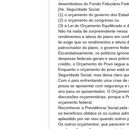
desembolsos do Fundo Fiduciário Fede
[!Ie, Seguridade Social
(1) o orçamento do governo dos Estad
(2) o orçamento do congresso ou
(3) a Lei do Orçamento Equilibrado e 
Não há nada de surpreendente nessa l
rendimentos e ativos do plano em con
lei exige que os rendimentos e ativos
patrocinador do plano, o governo feder
Escandalosamente, os políticos ignora
despesas federais gerais e seus prêmi
crédito, o Orçamento do Povo segue a l
Enquanto o orçamento do povo está em 
Seguridade Social, mas deixa claro 
Com o país enfrentando uma crise de r
possa se aposentar com segurança e d
ano para os aposentados. O Orçament
discussões orçamentárias, porque a Pre
orçamento federal.
Reconhecer a Previdência Social pela 
os benefícios obtidos (e os custos a
aplaudido por ver isso quando outros
Os outros orçamentos, que parecem mi