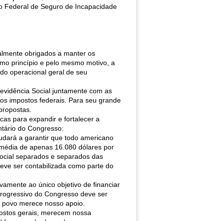
io Federal de Seguro de Incapacidade
almente obrigados a manter os
mo princípio e pelo mesmo motivo, a
do operacional geral de seu
revidência Social juntamente com as
ros impostos federais. Para seu grande
propostas.
as para expandir e fortalecer a
tário do Congresso:
udará a garantir que todo americano
média de apenas 16.080 dólares por
ocial separados e separados das
deve ser contabilizada como parte do
amente ao único objetivo de financiar
Progressivo do Congresso deve ser
o povo merece nosso apoio.
postos gerais, merecem nossa