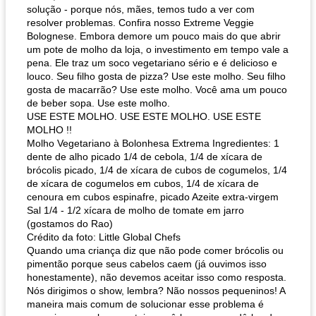
solução - porque nós, mães, temos tudo a ver com
resolver problemas. Confira nosso Extreme Veggie
Bolognese. Embora demore um pouco mais do que abrir
um pote de molho da loja, o investimento em tempo vale a
pena. Ele traz um soco vegetariano sério e é delicioso e
louco. Seu filho gosta de pizza? Use este molho. Seu filho
gosta de macarrão? Use este molho. Você ama um pouco
de beber sopa. Use este molho.
USE ESTE MOLHO. USE ESTE MOLHO. USE ESTE
MOLHO !!
Molho Vegetariano à Bolonhesa Extrema Ingredientes: 1
dente de alho picado 1/4 de cebola, 1/4 de xícara de
brócolis picado, 1/4 de xícara de cubos de cogumelos, 1/4
de xícara de cogumelos em cubos, 1/4 de xícara de
cenoura em cubos espinafre, picado Azeite extra-virgem
Sal 1/4 - 1/2 xícara de molho de tomate em jarro
(gostamos do Rao)
Crédito da foto: Little Global Chefs
Quando uma criança diz que não pode comer brócolis ou
pimentão porque seus cabelos caem (já ouvimos isso
honestamente), não devemos aceitar isso como resposta.
Nós dirigimos o show, lembra? Não nossos pequeninos! A
maneira mais comum de solucionar esse problema é