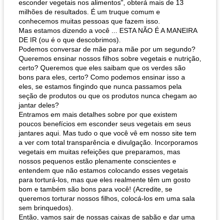
esconder vegetais nos alimentos", obterá mais de 13
milhões de resultados. É um truque comum e
conhecemos muitas pessoas que fazem isso.
Mas estamos dizendo a você ... ESTA NÃO É A MANEIRA
DE IR (ou é o que descobrimos).
Podemos conversar de mãe para mãe por um segundo?
Queremos ensinar nossos filhos sobre vegetais e nutrição,
certo? Queremos que eles saibam que os verdes são
bons para eles, certo? Como podemos ensinar isso a
eles, se estamos fingindo que nunca passamos pela
seção de produtos ou que os produtos nunca chegam ao
jantar deles?
Entramos em mais detalhes sobre por que existem
poucos benefícios em esconder seus vegetais em seus
jantares aqui. Mas tudo o que você vê em nosso site tem
a ver com total transparência e divulgação. Incorporamos
vegetais em muitas refeições que preparamos, mas
nossos pequenos estão plenamente conscientes e
entendem que não estamos colocando esses vegetais
para torturá-los, mas que eles realmente têm um gosto
bom e também são bons para você! (Acredite, se
queremos torturar nossos filhos, colocá-los em uma sala
sem brinquedos).
Então, vamos sair de nossas caixas de sabão e dar uma