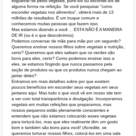
esgueirar-se pelos vegetais, purê-los ou escondê-los de
alguma forma na refeição. Se você pesquisar "como
esconder vegetais nos alimentos", obterá mais de 13
milhões de resultados. É um truque comum e
conhecemos muitas pessoas que fazem isso.
Mas estamos dizendo a você ... ESTA NÃO É A MANEIRA
DE IR (ou é o que descobrimos).
Podemos conversar de mãe para mãe por um segundo?
Queremos ensinar nossos filhos sobre vegetais e nutrição,
certo? Queremos que eles saibam que os verdes são
bons para eles, certo? Como podemos ensinar isso a
eles, se estamos fingindo que nunca passamos pela
seção de produtos ou que os produtos nunca chegam ao
jantar deles?
Entramos em mais detalhes sobre por que existem
poucos benefícios em esconder seus vegetais em seus
jantares aqui. Mas tudo o que você vê em nosso site tem
a ver com total transparência e divulgação. Incorporamos
vegetais em muitas refeições que preparamos, mas
nossos pequenos estão plenamente conscientes e
entendem que não estamos colocando esses vegetais
para torturá-los, mas que eles realmente têm um gosto
bom e também são bons para você! (Acredite, se
queremos torturar nossos filhos, colocá-los em uma sala