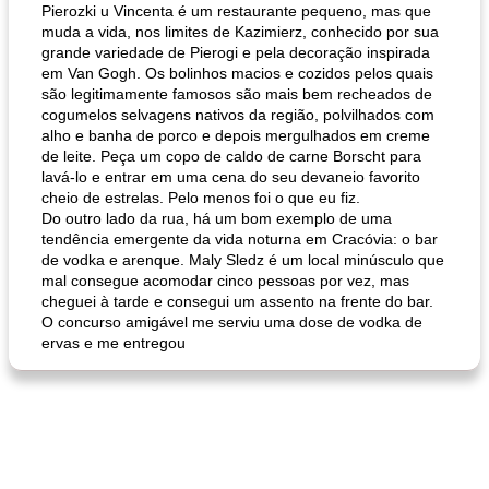
Pierozki u Vincenta é um restaurante pequeno, mas que
muda a vida, nos limites de Kazimierz, conhecido por sua
grande variedade de Pierogi e pela decoração inspirada
em Van Gogh. Os bolinhos macios e cozidos pelos quais
são legitimamente famosos são mais bem recheados de
cogumelos selvagens nativos da região, polvilhados com
alho e banha de porco e depois mergulhados em creme
de leite. Peça um copo de caldo de carne Borscht para
lavá-lo e entrar em uma cena do seu devaneio favorito
cheio de estrelas. Pelo menos foi o que eu fiz.
Do outro lado da rua, há um bom exemplo de uma
tendência emergente da vida noturna em Cracóvia: o bar
de vodka e arenque. Maly Sledz é um local minúsculo que
mal consegue acomodar cinco pessoas por vez, mas
cheguei à tarde e consegui um assento na frente do bar.
O concurso amigável me serviu uma dose de vodka de
ervas e me entregou