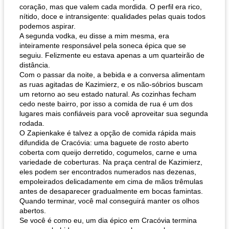
coração, mas que valem cada mordida. O perfil era rico,
nítido, doce e intransigente: qualidades pelas quais todos
podemos aspirar.
A segunda vodka, eu disse a mim mesma, era
inteiramente responsável pela soneca épica que se
seguiu. Felizmente eu estava apenas a um quarteirão de
distância.
Com o passar da noite, a bebida e a conversa alimentam
as ruas agitadas de Kazimierz, e os não-sóbrios buscam
um retorno ao seu estado natural. As cozinhas fecham
cedo neste bairro, por isso a comida de rua é um dos
lugares mais confiáveis ​​para você aproveitar sua segunda
rodada.
O Zapienkake é talvez a opção de comida rápida mais
difundida de Cracóvia: uma baguete de rosto aberto
coberta com queijo derretido, cogumelos, carne e uma
variedade de coberturas. Na praça central de Kazimierz,
eles podem ser encontrados numerados nas dezenas,
empoleirados delicadamente em cima de mãos trêmulas
antes de desaparecer gradualmente em bocas famintas.
Quando terminar, você mal conseguirá manter os olhos
abertos.
Se você é como eu, um dia épico em Cracóvia termina