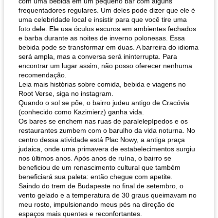
com uma bebida em um pequeno bar com alguns
frequentadores regulares. Um deles pode dizer que ele é
uma celebridade local e insistir para que você tire uma
foto dele. Ele usa óculos escuros em ambientes fechados
e barba durante as noites de inverno polonesas. Essa
bebida pode se transformar em duas. A barreira do idioma
será ampla, mas a conversa será ininterrupta. Para
encontrar um lugar assim, não posso oferecer nenhuma
recomendação.
Leia mais histórias sobre comida, bebida e viagens no
Root Verse, siga no instagram.
Quando o sol se põe, o bairro judeu antigo de Cracóvia
(conhecido como Kazimierz) ganha vida.
Os bares se enchem nas ruas de paralelepípedos e os
restaurantes zumbem com o barulho da vida noturna. No
centro dessa atividade está Plac Nowy, a antiga praça
judaica, onde uma primavera de estabelecimentos surgiu
nos últimos anos. Após anos de ruína, o bairro se
beneficiou de um renascimento cultural que também
beneficiará sua paleta: então chegue com apetite.
Saindo do trem de Budapeste no final de setembro, o
vento gelado e a temperatura de 30 graus queimavam no
meu rosto, impulsionando meus pés na direção de
espaços mais quentes e reconfortantes.