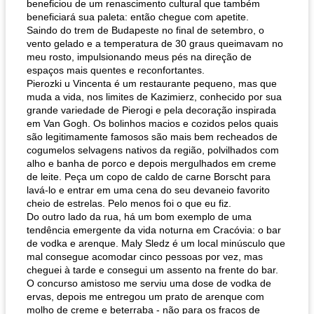
beneficiou de um renascimento cultural que também
beneficiará sua paleta: então chegue com apetite.
Saindo do trem de Budapeste no final de setembro, o
vento gelado e a temperatura de 30 graus queimavam no
meu rosto, impulsionando meus pés na direção de
espaços mais quentes e reconfortantes.
Pierozki u Vincenta é um restaurante pequeno, mas que
muda a vida, nos limites de Kazimierz, conhecido por sua
grande variedade de Pierogi e pela decoração inspirada
em Van Gogh. Os bolinhos macios e cozidos pelos quais
são legitimamente famosos são mais bem recheados de
cogumelos selvagens nativos da região, polvilhados com
alho e banha de porco e depois mergulhados em creme
de leite. Peça um copo de caldo de carne Borscht para
lavá-lo e entrar em uma cena do seu devaneio favorito
cheio de estrelas. Pelo menos foi o que eu fiz.
Do outro lado da rua, há um bom exemplo de uma
tendência emergente da vida noturna em Cracóvia: o bar
de vodka e arenque. Maly Sledz é um local minúsculo que
mal consegue acomodar cinco pessoas por vez, mas
cheguei à tarde e consegui um assento na frente do bar.
O concurso amistoso me serviu uma dose de vodka de
ervas, depois me entregou um prato de arenque com
molho de creme e beterraba - não para os fracos de