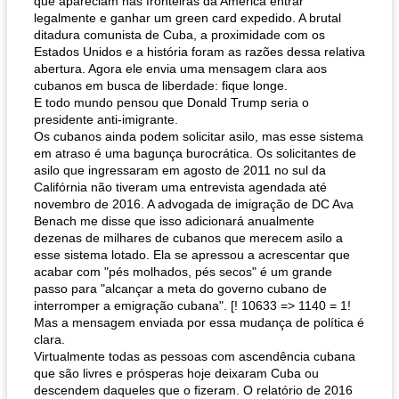
que apareciam nas fronteiras da América entrar
legalmente e ganhar um green card expedido. A brutal
ditadura comunista de Cuba, a proximidade com os
Estados Unidos e a história foram as razões dessa relativa
abertura. Agora ele envia uma mensagem clara aos
cubanos em busca de liberdade: fique longe.
E todo mundo pensou que Donald Trump seria o
presidente anti-imigrante.
Os cubanos ainda podem solicitar asilo, mas esse sistema
em atraso é uma bagunça burocrática. Os solicitantes de
asilo que ingressaram em agosto de 2011 no sul da
Califórnia não tiveram uma entrevista agendada até
novembro de 2016. A advogada de imigração de DC Ava
Benach me disse que isso adicionará anualmente
dezenas de milhares de cubanos que merecem asilo a
esse sistema lotado. Ela se apressou a acrescentar que
acabar com "pés molhados, pés secos" é um grande
passo para "alcançar a meta do governo cubano de
interromper a emigração cubana". [! 10633 => 1140 = 1!
Mas a mensagem enviada por essa mudança de política é
clara.
Virtualmente todas as pessoas com ascendência cubana
que são livres e prósperas hoje deixaram Cuba ou
descendem daqueles que o fizeram. O relatório de 2016