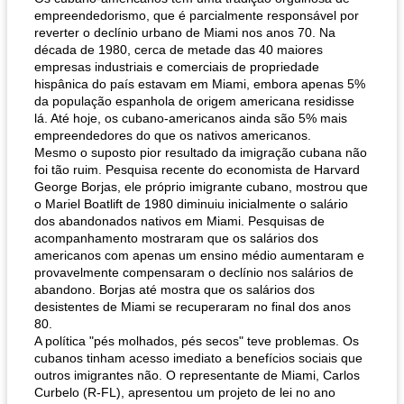
empreendedorismo, que é parcialmente responsável por
reverter o declínio urbano de Miami nos anos 70. Na
década de 1980, cerca de metade das 40 maiores
empresas industriais e comerciais de propriedade
hispânica do país estavam em Miami, embora apenas 5%
da população espanhola de origem americana residisse
lá. Até hoje, os cubano-americanos ainda são 5% mais
empreendedores do que os nativos americanos.
Mesmo o suposto pior resultado da imigração cubana não
foi tão ruim. Pesquisa recente do economista de Harvard
George Borjas, ele próprio imigrante cubano, mostrou que
o Mariel Boatlift de 1980 diminuiu inicialmente o salário
dos abandonados nativos em Miami. Pesquisas de
acompanhamento mostraram que os salários dos
americanos com apenas um ensino médio aumentaram e
provavelmente compensaram o declínio nos salários de
abandono. Borjas até mostra que os salários dos
desistentes de Miami se recuperaram no final dos anos
80.
A política "pés molhados, pés secos" teve problemas. Os
cubanos tinham acesso imediato a benefícios sociais que
outros imigrantes não. O representante de Miami, Carlos
Curbelo (R-FL), apresentou um projeto de lei no ano