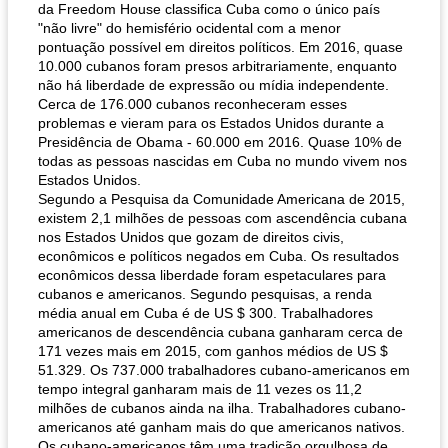
da Freedom House classifica Cuba como o único país
"não livre" do hemisfério ocidental com a menor
pontuação possível em direitos políticos. Em 2016, quase
10.000 cubanos foram presos arbitrariamente, enquanto
não há liberdade de expressão ou mídia independente.
Cerca de 176.000 cubanos reconheceram esses
problemas e vieram para os Estados Unidos durante a
Presidência de Obama - 60.000 em 2016. Quase 10% de
todas as pessoas nascidas em Cuba no mundo vivem nos
Estados Unidos.
Segundo a Pesquisa da Comunidade Americana de 2015,
existem 2,1 milhões de pessoas com ascendência cubana
nos Estados Unidos que gozam de direitos civis,
econômicos e políticos negados em Cuba. Os resultados
econômicos dessa liberdade foram espetaculares para
cubanos e americanos. Segundo pesquisas, a renda
média anual em Cuba é de US $ 300. Trabalhadores
americanos de descendência cubana ganharam cerca de
171 vezes mais em 2015, com ganhos médios de US $
51.329. Os 737.000 trabalhadores cubano-americanos em
tempo integral ganharam mais de 11 vezes os 11,2
milhões de cubanos ainda na ilha. Trabalhadores cubano-
americanos até ganham mais do que americanos nativos.
Os cubano-americanos têm uma tradição orgulhosa de