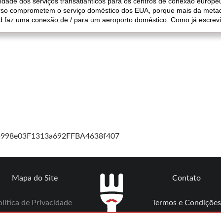
idade dos serviços transatlânticos para os centros de conexão europe
rso comprometem o serviço doméstico dos EUA, porque mais da metad
ed faz uma conexão de / para um aeroporto doméstico. Como já escrevi
cb998e03F1313a692FFBA4638f407
Mapa do Site
Contato
lítica de Privacidade
Termos e Condições