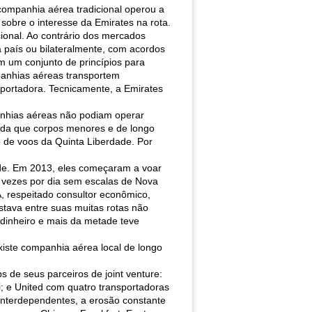
ompanhia aérea tradicional operou a
sobre o interesse da Emirates na rota.
ional. Ao contrário dos mercados
 país ou bilateralmente, com acordos
 um conjunto de princípios para
panhias aéreas transportem
sportadora. Tecnicamente, a Emirates
panhias aéreas não podiam operar
dida que corpos menores e de longo
 de voos da Quinta Liberdade. Por
dade. Em 2013, eles começaram a voar
 vezes por dia sem escalas de Nova
, respeitado consultor econômico,
tava entre suas muitas rotas não
dinheiro e mais da metade teve
xiste companhia aérea local de longo
 de seus parceiros de joint venture:
i; e United com quatro transportadoras
 interdependentes, a erosão constante