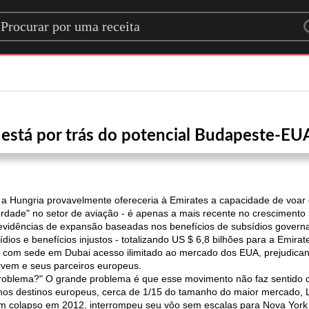
rch for a recipe
está por trás do potencial Budapeste-EUA
e a Hungria provavelmente ofereceria à Emirates a capacidade de voa
erdade" no setor de aviação - é apenas a mais recente no cresciment
evidências de expansão baseadas nos benefícios de subsídios govern
os e benefícios injustos - totalizando US $ 6,8 bilhões para a Emirat
com sede em Dubai acesso ilimitado ao mercado dos EUA, prejudican
rvem e seus parceiros europeus.
roblema?" O grande problema é que esse movimento não faz sentido co
 nos destinos europeus, cerca de 1/15 do tamanho do maior mercado, L
m colapso em 2012, interrompeu seu vôo sem escalas para Nova York e