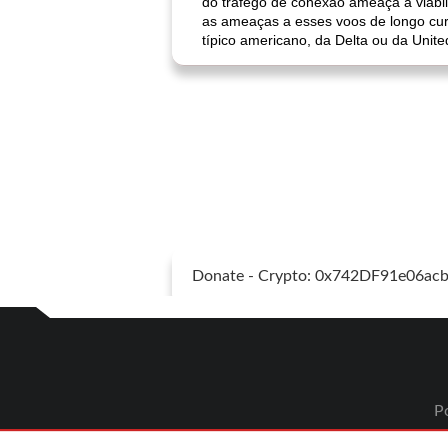
do tráfego de conexão ameaça a viabil
as ameaças a esses voos de longo cu
típico americano, da Delta ou da Unit
Donate - Crypto: 0x742DF91e06a
Po