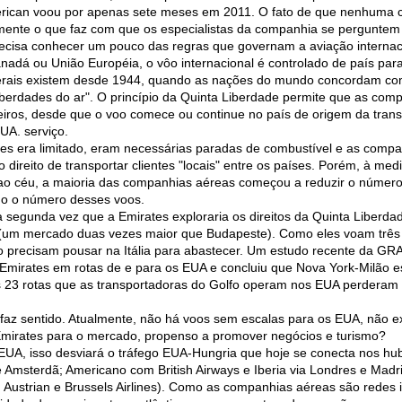
erican voou por apenas sete meses em 2011. O fato de que nenhuma c
mente o que faz com que os especialistas da companhia se perguntem 
ecisa conhecer um pouco das regras que governam a aviação internac
adá ou União Européia, o vôo internacional é controlado de país para
terais existem desde 1944, quando as nações do mundo concordam com
iberdades do ar". O princípio da Quinta Liberdade permite que as com
eiros, desde que o voo comece ou continue no país de origem da tran
UA. serviço.
iões era limitado, eram necessárias paradas de combustível e as com
ireito de transportar clientes "locais" entre os países. Porém, à me
ao céu, a maioria das companhias aéreas começou a reduzir o número
do o número desses voos.
a segunda vez que a Emirates exploraria os direitos da Quinta Liber
 (um mercado duas vezes maior que Budapeste). Como eles voam três
o precisam pousar na Itália para abastecer. Um estudo recente da GRA
irates em rotas de e para os EUA e concluiu que Nova York-Milão es
s 23 rotas que as transportadoras do Golfo operam nos EUA perderam 
faz sentido. Atualmente, não há voos sem escalas para os EUA, não e
 Emirates para o mercado, propenso a promover negócios e turismo?
A, isso desviará o tráfego EUA-Hungria que hoje se conecta nos hubs
e Amsterdã; Americano com British Airways e Iberia via Londres e Madr
 Austrian e Brussels Airlines). Como as companhias aéreas são redes