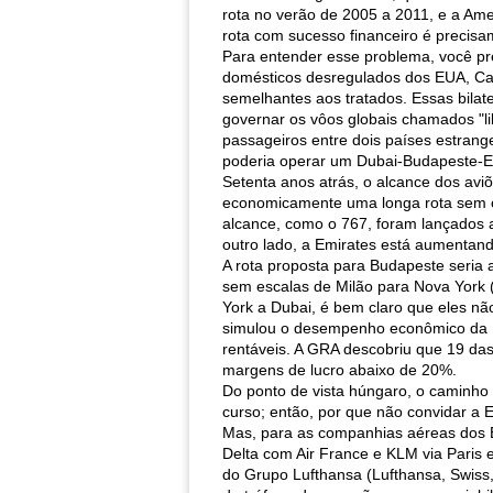
rota no verão de 2005 a 2011, e a Am
rota com sucesso financeiro é precisa
Para entender esse problema, você pr
domésticos desregulados dos EUA, Can
semelhantes aos tratados. Essas bila
governar os vôos globais chamados "l
passageiros entre dois países estrang
poderia operar um Dubai-Budapeste-E
Setenta anos atrás, o alcance dos av
economicamente uma longa rota sem o d
alcance, como o 767, foram lançados 
outro lado, a Emirates está aumentan
A rota proposta para Budapeste seria 
sem escalas de Milão para Nova York
York a Dubai, é bem claro que eles nã
simulou o desempenho econômico da Em
rentáveis. A GRA descobriu que 19 da
margens de lucro abaixo de 20%.
Do ponto de vista húngaro, o caminho 
curso; então, por que não convidar a
Mas, para as companhias aéreas dos EU
Delta com Air France e KLM via Paris 
do Grupo Lufthansa (Lufthansa, Swiss,