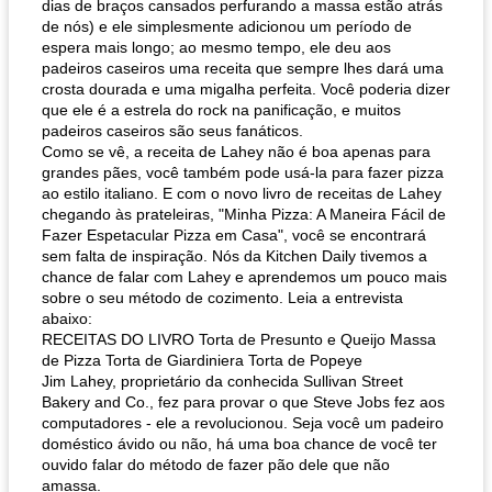
dias de braços cansados ​​perfurando a massa estão atrás
de nós) e ele simplesmente adicionou um período de
espera mais longo; ao mesmo tempo, ele deu aos
padeiros caseiros uma receita que sempre lhes dará uma
crosta dourada e uma migalha perfeita. Você poderia dizer
que ele é a estrela do rock na panificação, e muitos
padeiros caseiros são seus fanáticos.
Como se vê, a receita de Lahey não é boa apenas para
grandes pães, você também pode usá-la para fazer pizza
ao estilo italiano. E com o novo livro de receitas de Lahey
chegando às prateleiras, "Minha Pizza: A Maneira Fácil de
Fazer Espetacular Pizza em Casa", você se encontrará
sem falta de inspiração. Nós da Kitchen Daily tivemos a
chance de falar com Lahey e aprendemos um pouco mais
sobre o seu método de cozimento. Leia a entrevista
abaixo:
RECEITAS DO LIVRO Torta de Presunto e Queijo Massa
de Pizza Torta de Giardiniera Torta de Popeye
Jim Lahey, proprietário da conhecida Sullivan Street
Bakery and Co., fez para provar o que Steve Jobs fez aos
computadores - ele a revolucionou. Seja você um padeiro
doméstico ávido ou não, há uma boa chance de você ter
ouvido falar do método de fazer pão dele que não
amassa.