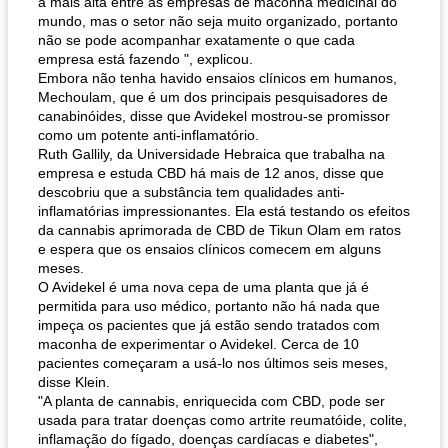
a mais alta entre as empresas de maconha medicinal do
mundo, mas o setor não seja muito organizado, portanto
não se pode acompanhar exatamente o que cada
empresa está fazendo ", explicou.
Embora não tenha havido ensaios clínicos em humanos,
Mechoulam, que é um dos principais pesquisadores de
canabinóides, disse que Avidekel mostrou-se promissor
como um potente anti-inflamatório.
Ruth Gallily, da Universidade Hebraica que trabalha na
empresa e estuda CBD há mais de 12 anos, disse que
descobriu que a substância tem qualidades anti-
inflamatórias impressionantes. Ela está testando os efeitos
da cannabis aprimorada de CBD de Tikun Olam em ratos
e espera que os ensaios clínicos comecem em alguns
meses.
O Avidekel é uma nova cepa de uma planta que já é
permitida para uso médico, portanto não há nada que
impeça os pacientes que já estão sendo tratados com
maconha de experimentar o Avidekel. Cerca de 10
pacientes começaram a usá-lo nos últimos seis meses,
disse Klein.
"A planta de cannabis, enriquecida com CBD, pode ser
usada para tratar doenças como artrite reumatóide, colite,
inflamação do fígado, doenças cardíacas e diabetes",