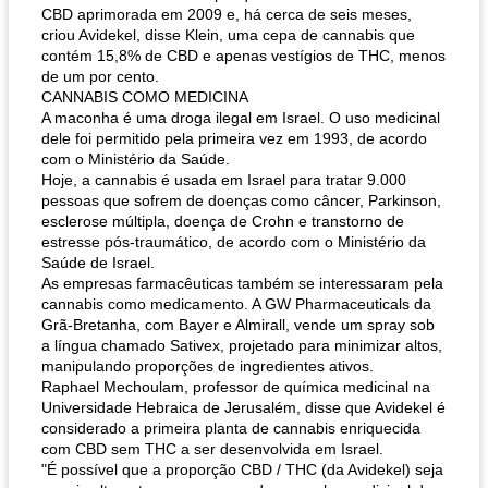
CBD aprimorada em 2009 e, há cerca de seis meses,
criou Avidekel, disse Klein, uma cepa de cannabis que
contém 15,8% de CBD e apenas vestígios de THC, menos
de um por cento.
CANNABIS COMO MEDICINA
A maconha é uma droga ilegal em Israel. O uso medicinal
dele foi permitido pela primeira vez em 1993, de acordo
com o Ministério da Saúde.
Hoje, a cannabis é usada em Israel para tratar 9.000
pessoas que sofrem de doenças como câncer, Parkinson,
esclerose múltipla, doença de Crohn e transtorno de
estresse pós-traumático, de acordo com o Ministério da
Saúde de Israel.
As empresas farmacêuticas também se interessaram pela
cannabis como medicamento. A GW Pharmaceuticals da
Grã-Bretanha, com Bayer e Almirall, vende um spray sob
a língua chamado Sativex, projetado para minimizar altos,
manipulando proporções de ingredientes ativos.
Raphael Mechoulam, professor de química medicinal na
Universidade Hebraica de Jerusalém, disse que Avidekel é
considerado a primeira planta de cannabis enriquecida
com CBD sem THC a ser desenvolvida em Israel.
"É possível que a proporção CBD / THC (da Avidekel) seja