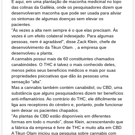
É aqui, em uma plantação de maconha medicinal no topo
das colinas da Galiléia, onde os pesquisadores dizem que
desenvolveram maconha que pode ser usada para aliviar
os sintomas de algumas doenças sem elevar os
pacientes.
"Às vezes a alta nem sempre é o que elas precisam. Às
vezes é um efeito colateral indesejado. Para algumas
pessoas, nem é agradável", disse Zack Klein, chefe de
desenvolvimento da Tikun Olam. , a empresa que
desenvolveu a planta.
A cannabis possui mais de 60 constituintes chamados
canabinóides. O THC é talvez o mais conhecido deles,
menos pelos seus benefícios médicos e mais por suas
propriedades psicoativas que dão às pessoas uma
sensação "alta".
Mas a cannabis também contém canabidiol, ou CBD, uma
substância que alguns pesquisadores dizem ter benefícios
anti-inflamatórios. Ao contrário do THC, ele dificilmente se
liga aos receptores do cérebro e, portanto, pode funcionar
sem deixar os pacientes chapados.
"As plantas de CBD estão disponíveis em diferentes
formas em todo o mundo", disse Klein, acrescentando que
a fábrica da empresa é livre de THC e muito alta em CBD.
A Tikun Olam iniciou sua pesquisa sobre cannabis com