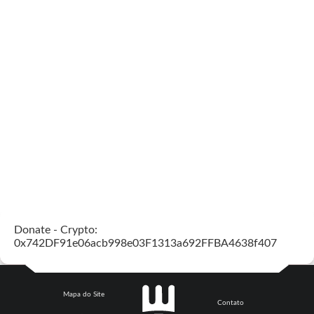
Donate - Crypto:
0x742DF91e06acb998e03F1313a692FFBA4638f407
Mapa do Site
Contato