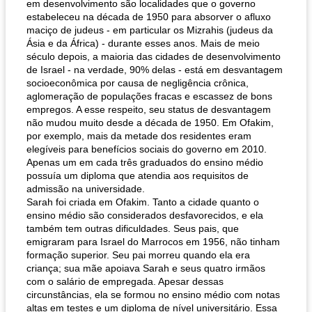
em desenvolvimento são localidades que o governo
estabeleceu na década de 1950 para absorver o afluxo
maciço de judeus - em particular os Mizrahis (judeus da
Ásia e da África) - durante esses anos. Mais de meio
século depois, a maioria das cidades de desenvolvimento
de Israel - na verdade, 90% delas - está em desvantagem
socioeconômica por causa de negligência crônica,
aglomeração de populações fracas e escassez de bons
empregos. A esse respeito, seu status de desvantagem
não mudou muito desde a década de 1950. Em Ofakim,
por exemplo, mais da metade dos residentes eram
elegíveis para benefícios sociais do governo em 2010.
Apenas um em cada três graduados do ensino médio
possuía um diploma que atendia aos requisitos de
admissão na universidade.
Sarah foi criada em Ofakim. Tanto a cidade quanto o
ensino médio são considerados desfavorecidos, e ela
também tem outras dificuldades. Seus pais, que
emigraram para Israel do Marrocos em 1956, não tinham
formação superior. Seu pai morreu quando ela era
criança; sua mãe apoiava Sarah e seus quatro irmãos
com o salário de empregada. Apesar dessas
circunstâncias, ela se formou no ensino médio com notas
altas em testes e um diploma de nível universitário. Essa