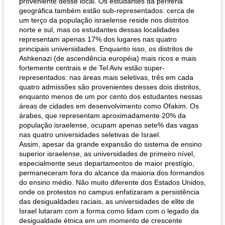
proveniente desse local. Os estudantes da periferia
geográfica também estão sub-representados: cerca de
um terço da população israelense reside nos distritos
norte e sul, mas os estudantes dessas localidades
representam apenas 17% dos lugares nas quatro
principais universidades. Enquanto isso, os distritos de
Ashkenazi (de ascendência européia) mais ricos e mais
fortemente centrais e de Tel Aviv estão super-
representados: nas áreas mais seletivas, três em cada
quatro admissões são provenientes desses dois distritos,
enquanto menos de um por cento dos estudantes nessas
áreas de cidades em desenvolvimento como Ofakim. Os
árabes, que representam aproximadamente 20% da
população israelense, ocupam apenas sete% das vagas
nas quatro universidades seletivas de Israel.
Assim, apesar da grande expansão do sistema de ensino
superior israelense, as universidades de primeiro nível,
especialmente seus departamentos de maior prestígio,
permaneceram fora do alcance da maioria dos formandos
do ensino médio. Não muito diferente dos Estados Unidos,
onde os protestos no campus enfatizaram a persistência
das desigualdades raciais, as universidades de elite de
Israel lutaram com a forma como lidam com o legado da
desigualdade étnica em um momento de crescente