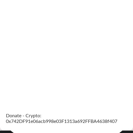
Donate - Crypto:
0x742DF91e06acb998e03F1313a692FFBA4638f407