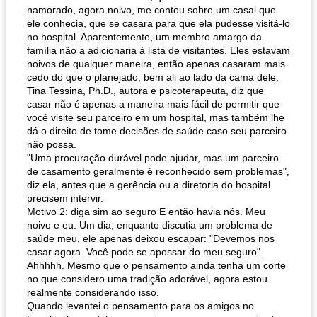
namorado, agora noivo, me contou sobre um casal que
ele conhecia, que se casara para que ela pudesse visitá-lo
no hospital. Aparentemente, um membro amargo da
família não a adicionaria à lista de visitantes. Eles estavam
noivos de qualquer maneira, então apenas casaram mais
cedo do que o planejado, bem ali ao lado da cama dele.
Tina Tessina, Ph.D., autora e psicoterapeuta, diz que
casar não é apenas a maneira mais fácil de permitir que
você visite seu parceiro em um hospital, mas também lhe
dá o direito de tome decisões de saúde caso seu parceiro
não possa.
"Uma procuração durável pode ajudar, mas um parceiro
de casamento geralmente é reconhecido sem problemas",
diz ela, antes que a gerência ou a diretoria do hospital
precisem intervir.
Motivo 2: diga sim ao seguro E então havia nós. Meu
noivo e eu. Um dia, enquanto discutia um problema de
saúde meu, ele apenas deixou escapar: "Devemos nos
casar agora. Você pode se apossar do meu seguro".
Ahhhhh. Mesmo que o pensamento ainda tenha um corte
no que considero uma tradição adorável, agora estou
realmente considerando isso.
Quando levantei o pensamento para os amigos no