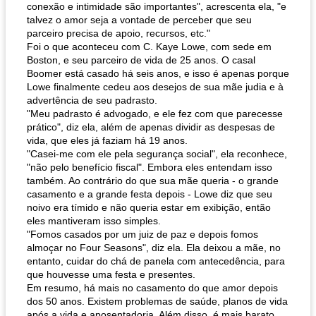
conexão e intimidade são importantes", acrescenta ela, "e
talvez o amor seja a vontade de perceber que seu
parceiro precisa de apoio, recursos, etc."
Foi o que aconteceu com C. Kaye Lowe, com sede em
Boston, e seu parceiro de vida de 25 anos. O casal
Boomer está casado há seis anos, e isso é apenas porque
Lowe finalmente cedeu aos desejos de sua mãe judia e à
advertência de seu padrasto.
"Meu padrasto é advogado, e ele fez com que parecesse
prático", diz ela, além de apenas dividir as despesas de
vida, que eles já faziam há 19 anos.
"Casei-me com ele pela segurança social", ela reconhece,
"não pelo benefício fiscal". Embora eles entendam isso
também. Ao contrário do que sua mãe queria - o grande
casamento e a grande festa depois - Lowe diz que seu
noivo era tímido e não queria estar em exibição, então
eles mantiveram isso simples.
"Fomos casados ​​por um juiz de paz e depois fomos
almoçar no Four Seasons", diz ela. Ela deixou a mãe, no
entanto, cuidar do chá de panela com antecedência, para
que houvesse uma festa e presentes.
Em resumo, há mais no casamento do que amor depois
dos 50 anos. Existem problemas de saúde, planos de vida
após a vida e aposentadoria. Além disso, é mais barato