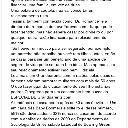
financiar uma família, em vez de duas.
Uma palavra de cautela: não vai consertar um
relacionamento ruim
Tessina, também conhecida como "Dr. Romance" e a
diretora de romance do LoveForever.com, diz que pode
fazer sentido, mas não espere casar por dinheiro ou por
qualquer outra razão financeira para relacionamento
melhor.
"Se houver um motivo para ser segurado, por exemplo,
um parceiro não trabalha ou você tem filhos juntos, então
se casar para ser um beneficiário de uma apólice de
seguro de vida pode ser uma boa ideia. Mas apenas se o
seu relacionamento estiver indo bem ", diz ela.
Leia mais em Grandparents.com: 5 razões pelas quais os
homens adoram namorar mulheres com mais de 50 anos
O que fazer quando o casamento do seu filho está nas
pedras O segredo para um casamento bem-sucedido
ESPECIAL DE Grandparents.com
A tendência no casamento após os 50 anos é evitá-lo. Um
em cada três Baby Boomers é solteiro e, desse número,
58% são divorciados e 32% nunca se casaram, de acordo
com a análise de dados de 2009 do Departamento de
Sociologia da Universidade Estadual de Bowling Green.