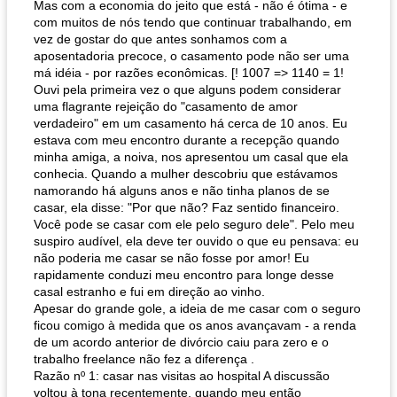
Mas com a economia do jeito que está - não é ótima - e
com muitos de nós tendo que continuar trabalhando, em
vez de gostar do que antes sonhamos com a
aposentadoria precoce, o casamento pode não ser uma
má idéia - por razões econômicas. [! 1007 => 1140 = 1!
Ouvi pela primeira vez o que alguns podem considerar
uma flagrante rejeição do "casamento de amor
verdadeiro" em um casamento há cerca de 10 anos. Eu
estava com meu encontro durante a recepção quando
minha amiga, a noiva, nos apresentou um casal que ela
conhecia. Quando a mulher descobriu que estávamos
namorando há alguns anos e não tinha planos de se
casar, ela disse: "Por que não? Faz sentido financeiro.
Você pode se casar com ele pelo seguro dele". Pelo meu
suspiro audível, ela deve ter ouvido o que eu pensava: eu
não poderia me casar se não fosse por amor! Eu
rapidamente conduzi meu encontro para longe desse
casal estranho e fui em direção ao vinho.
Apesar do grande gole, a ideia de me casar com o seguro
ficou comigo à medida que os anos avançavam - a renda
de um acordo anterior de divórcio caiu para zero e o
trabalho freelance não fez a diferença .
Razão nº 1: casar nas visitas ao hospital A discussão
voltou à tona recentemente, quando meu então